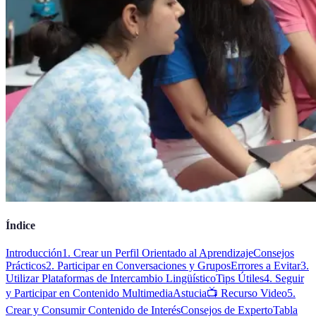
Índice
Introducción
1. Crear un Perfil Orientado al Aprendizaje
Consejos
Prácticos
2. Participar en Conversaciones y Grupos
Errores a Evitar
3.
Utilizar Plataformas de Intercambio Lingüístico
Tips Útiles
4. Seguir
y Participar en Contenido Multimedia
Astucia
📺 Recurso Video
5.
Crear y Consumir Contenido de Interés
Consejos de Experto
Tabla