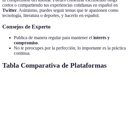
cortos o compartiendo tus experiencias cotidianas en español en
Twitter
. Asimismo, puedes seguir temas que te apasionen como
tecnología, literatura o deportes, y hacerlo en español.
Consejos de Experto
Publica de manera regular para mantener el
interés y
compromiso
.
No te preocupes por la perfección, lo importante es la práctica
continua.
Tabla Comparativa de Plataformas
Característica
Facebook
WhatsApp
Instagram
Twit
Grupos
Sí
Sí
No
No
Temáticos
Videollamadas
No
Sí
No
No