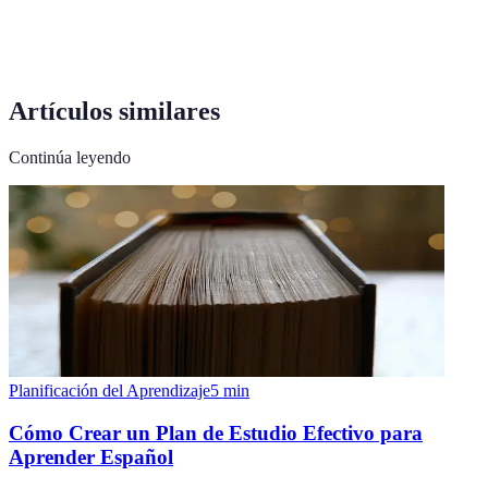
Plataforma digital donde individuos se conectan e
Red Social
interactúan.
Artículos similares
Continúa leyendo
Planificación del Aprendizaje
5
min
Cómo Crear un Plan de Estudio Efectivo para
Aprender Español