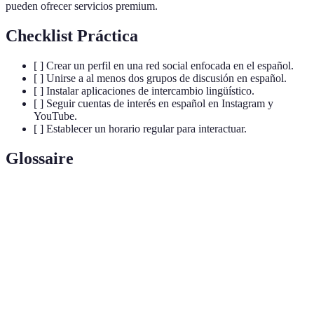
pueden ofrecer servicios premium.
Checklist Práctica
[ ] Crear un perfil en una red social enfocada en el español.
[ ] Unirse a al menos dos grupos de discusión en español.
[ ] Instalar aplicaciones de intercambio lingüístico.
[ ] Seguir cuentas de interés en español en Instagram y
YouTube.
[ ] Establecer un horario regular para interactuar.
Glossaire
Término
Definición
Intercambio
Proceso de practicar idiomas entre hablantes
Lingüístico
nativos que quieren aprender, uno del otro.
Capacidad de hablar un idioma de manera continúa
Fluidez
y sin esfuerzo.