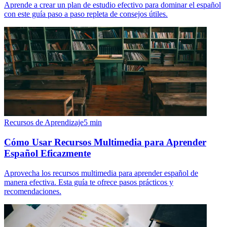
Aprende a crear un plan de estudio efectivo para dominar el español
con este guía paso a paso repleta de consejos útiles.
Recursos de Aprendizaje
5
min
Cómo Usar Recursos Multimedia para Aprender
Español Eficazmente
Aprovecha los recursos multimedia para aprender español de
manera efectiva. Esta guía te ofrece pasos prácticos y
recomendaciones.