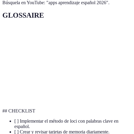
Búsquela en YouTube: "apps aprendizaje español 2026".
GLOSSAIRE
Terme
Définition
Técnica de memoria que asocia palabras con
Loci
lugares específicos.
Tarjeta de estudio que ayuda a la memorización
Flashcard
repetitiva.
Uso de elementos de juego en entornos no lúdicos
Gamificación
para motivar.
## CHECKLIST
[ ] Implementar el método de loci con palabras clave en
español.
[ ] Crear y revisar tarjetas de memoria diariamente.