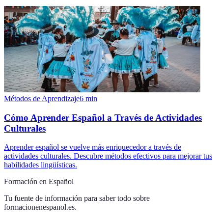
Métodos de Aprendizaje
6
min
Cómo Aprender Español a Través de Actividades
Culturales
Aprender español se vuelve más enriquecedor a través de
actividades culturales. Descubre métodos efectivos para mejorar tus
habilidades lingüísticas.
Formación en Español
Tu fuente de información para saber todo sobre
formacionenespanol.es
.