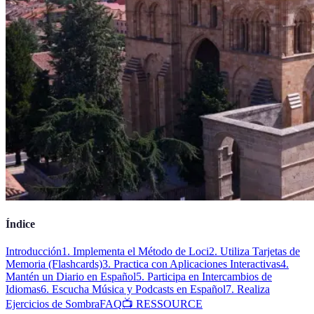
Índice
Introducción
1. Implementa el Método de Loci
2. Utiliza Tarjetas de
Memoria (Flashcards)
3. Practica con Aplicaciones Interactivas
4.
Mantén un Diario en Español
5. Participa en Intercambios de
Idiomas
6. Escucha Música y Podcasts en Español
7. Realiza
Ejercicios de Sombra
FAQ
📺 RESSOURCE