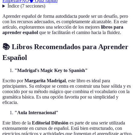
Empezar
FAQ
🧠 Quiz rápido
Índice
(
7
secciones
)
Aprender español de forma autodidacta puede ser un desafío, pero
con los recursos adecuados, es completamente alcanzable. En este
artículo, exploraremos una selección de los mejores
libros para
aprender español
que te facilitarán el camino hacia la fluidez.
📚 Libros Recomendados para Aprender
Español
"Madrigal's Magic Key to Spanish"
Escrito por
Margarita Madrigal
, este libro es ideal para
principiantes. Su enfoque se centra en construir una base sólida y es
conocido por su método mágico que combina el vocabulario con la
gramática básica. Es una opción favorita por su simplicidad y
eficacia.
"Aula Internacional"
Este libro de la
Editorial Difusión
es parte de una serie utilizada
extensamente en cursos de español. Está bien estructurado, con
ejercicios prácticos y actividades que fomentan el aprendizaje activo.