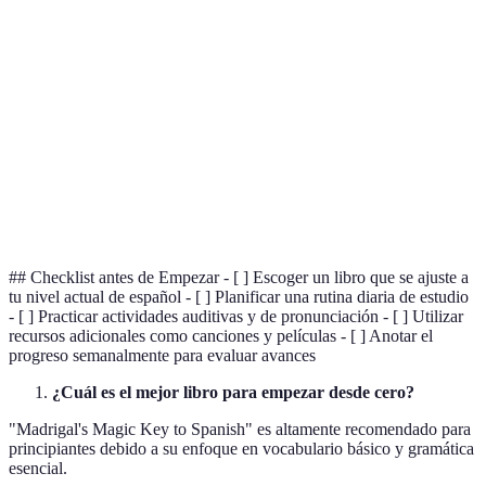
Persona que se instruye por su cuenta, sin guía
Autodidacta
formal.
Rama de la lingüística que estudia los sonidos de
Fonética
las lenguas.
Que requiere participación activa del aprendiz para
Interactivo
completar su aprendizaje.
## Checklist antes de Empezar - [ ] Escoger un libro que se ajuste a
tu nivel actual de español - [ ] Planificar una rutina diaria de estudio
- [ ] Practicar actividades auditivas y de pronunciación - [ ] Utilizar
recursos adicionales como canciones y películas - [ ] Anotar el
progreso semanalmente para evaluar avances
¿Cuál es el mejor libro para empezar desde cero?
"Madrigal's Magic Key to Spanish" es altamente recomendado para
principiantes debido a su enfoque en vocabulario básico y gramática
esencial.