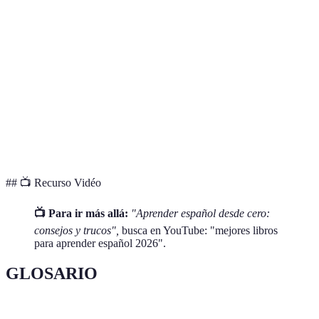
Enfoque
Interactivo
y gramática
auditivos
Principian
Nivel
Principiante
Todos los niveles
a
intermedio
Precio
Asequible
Moderado
Moderado
Disponibilidad
Amplia
Amplia
Amplia
## 📺 Recurso Vidéo
📺 Para ir más allá:
"Aprender español desde cero:
consejos y trucos",
busca en YouTube: "mejores libros
para aprender español 2026".
GLOSARIO
Terme
Définition