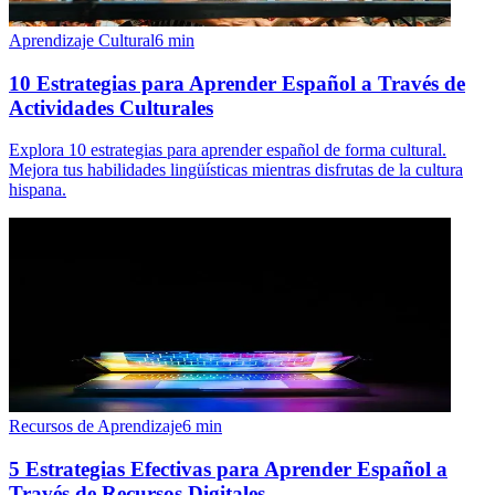
Aprendizaje Cultural
6
min
10 Estrategias para Aprender Español a Través de
Actividades Culturales
Explora 10 estrategias para aprender español de forma cultural.
Mejora tus habilidades lingüísticas mientras disfrutas de la cultura
hispana.
Recursos de Aprendizaje
6
min
5 Estrategias Efectivas para Aprender Español a
Través de Recursos Digitales