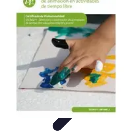
Formación en Español
Consejos y Estrategias
Consejos de Aprendizaje
Métodos de
Aprendizaje
Educación Online
Aprendizaje de Idiomas
Formación en Español