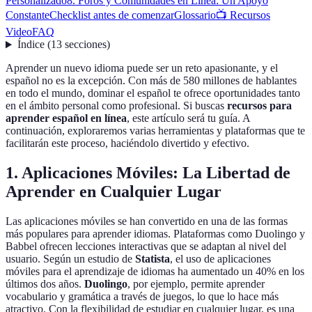
Personalizado
8. Foros y Comunidades en Línea: Un Apoyo
Constante
Checklist antes de comenzar
Glossario
📺 Recursos
Video
FAQ
Índice
(
13
secciones
)
Aprender un nuevo idioma puede ser un reto apasionante, y el
español no es la excepción. Con más de 580 millones de hablantes
en todo el mundo, dominar el español te ofrece oportunidades tanto
en el ámbito personal como profesional. Si buscas
recursos para
aprender español en línea
, este artículo será tu guía. A
continuación, exploraremos varias herramientas y plataformas que te
facilitarán este proceso, haciéndolo divertido y efectivo.
1. Aplicaciones Móviles: La Libertad de
Aprender en Cualquier Lugar
Las aplicaciones móviles se han convertido en una de las formas
más populares para aprender idiomas. Plataformas como Duolingo y
Babbel ofrecen lecciones interactivas que se adaptan al nivel del
usuario. Según un estudio de
Statista
, el uso de aplicaciones
móviles para el aprendizaje de idiomas ha aumentado un 40% en los
últimos dos años.
Duolingo
, por ejemplo, permite aprender
vocabulario y gramática a través de juegos, lo que lo hace más
atractivo. Con la flexibilidad de estudiar en cualquier lugar, es una