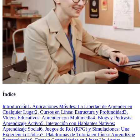
Índice
Introducción
1. Aplicaciones Móviles: La Libertad de Aprender en
Cualquier Lugar
2. Cursos en Línea: Estructura y Profundidad
3.
Videos Educativos: Aprender con Multimedia
4. Blogs y Podcasts:
Aprendizaje Activo
5. Interacción con Hablantes Nativos:
Aprendizaje Social
6. Juegos de Rol (RPG) y Simulaciones: Una
Experiencia Lúdica
7. Plataformas de Tutoría en Línea: Aprendizaje