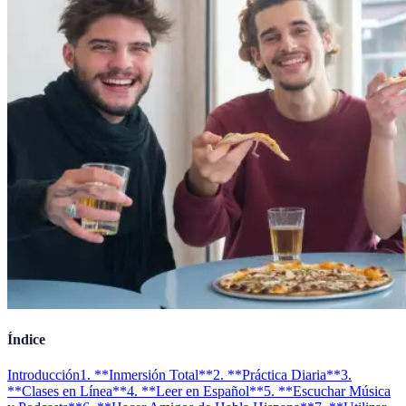
Índice
Introducción
1. **Inmersión Total**
2. **Práctica Diaria**
3.
**Clases en Línea**
4. **Leer en Español**
5. **Escuchar Música