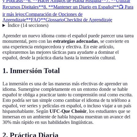
y Podcasts**
6. **Hacer Amigos de Habla Hispana**
7. **Utilizar
Recursos Digitales**
8. **Mantener un Diario en Español**
📺 Para
ir más lejos:
Comparación de Opciones de
Aprendizaje
**FAQ**
Glossario
Checklist de Aprendizaje
Índice
(
14
secciones
)
Aprender un nuevo idioma como el español puede parecer una tarea
monumental, pero con las
estrategias adecuadas
, se convierte en
una experiencia enriquecedora y efectiva. En este artículo,
exploraremos las mejores tácticas para ayudarte a dominar el
español, desde la práctica diaria hasta la inmersión cultural.
1.
Inmersión Total
La inmersión es una de las maneras más efectivas de aprender un
idioma. Sumergirse completamente en un entorno donde se hable
español te obliga a practicar tanto tu comprensión oral como escrita.
Esto podría ser tan simple como cambiar el idioma de tu teléfono a
español, ver series y películas en español, o incluso viajar a un país
hispanohablante. Según
UFC-Que Choisir
, los estudiantes que se
inmersan en un ambiente de habla hispana muestran un avance del
30% más rápido en sus habilidades lingüísticas.
2.
Práctica Diaria