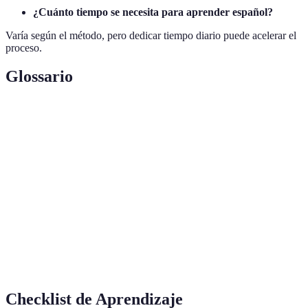
¿Cuánto tiempo se necesita para aprender español?
Varía según el método, pero dedicar tiempo diario puede acelerar el
proceso.
Glossario
Terme
Définition
Método de aprendizaje que implica estar rodeado
Inmersión
del idioma objetivo.
Conjunto de palabras que se utilizan en un
Vocabulario
idioma.
Forma en que se articulan las palabras en un
Pronunciación
idioma.
Checklist de Aprendizaje