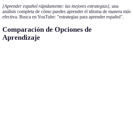
[Aprender español rápidamente: las mejores estrategias]
, una
análisis completa de cómo puedes aprender el idioma de manera más
efectiva. Busca en YouTube: "estrategias para aprender español".
Comparación de Opciones de
Aprendizaje
Estrategia
Ventajas
Desventajas
Suited for
Práctica
A
constante,
Requiere
Inmersión Total
estudiantes
rápido
tiempo/recursos
dedicados
avance
Feedback
Puede ser
Todos los
Clases en línea
inmediato
costoso
niveles
Mejora del
Puede ser
Estudiantes
Leer en español
vocabulario
difícil al inicio
intermedios