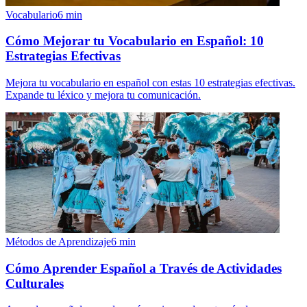
Vocabulario
6
min
Cómo Mejorar tu Vocabulario en Español: 10
Estrategias Efectivas
Mejora tu vocabulario en español con estas 10 estrategias efectivas.
Expande tu léxico y mejora tu comunicación.
Métodos de Aprendizaje
6
min
Cómo Aprender Español a Través de Actividades
Culturales