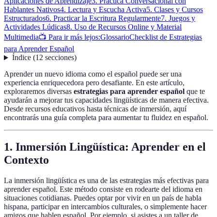
Aplicaciones de Aprendizaje
3. Práctica Conversacional con
Hablantes Nativos
4. Lectura y Escucha Activa
5. Clases y Cursos
Estructurados
6. Practicar la Escritura Regularmente
7. Juegos y
Actividades Lúdicas
8. Uso de Recursos Online y Material
Multimedia
📺 Para ir más lejos:
Glossario
Checklist de Estrategias
para Aprender Español
Índice
(
12
secciones
)
Aprender un nuevo idioma como el español puede ser una
experiencia enriquecedora pero desafiante. En este artículo,
exploraremos diversas
estrategias para aprender español
que te
ayudarán a mejorar tus capacidades lingüísticas de manera efectiva.
Desde recursos educativos hasta técnicas de inmersión, aquí
encontrarás una guía completa para aumentar tu fluidez en español.
1. Inmersión Lingüística: Aprender en el
Contexto
La inmersión lingüística es una de las estrategias más efectivas para
aprender español. Este método consiste en rodearte del idioma en
situaciones cotidianas. Puedes optar por vivir en un país de habla
hispana, participar en intercambios culturales, o simplemente hacer
amigos que hablen español. Por ejemplo, si asistes a un taller de