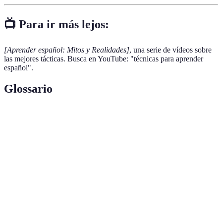
📺 Para ir más lejos:
[Aprender español: Mitos y Realidades]
, una serie de vídeos sobre
las mejores tácticas. Busca en YouTube: "técnicas para aprender
español".
Glossario
Terme
Définición
Inmersión
Método de aprendizaje donde el estudiante se rodea
Lingüística
del idioma a través de actividades diarias.
Intercambio
Práctica de conversación donde dos personas se
de Idiomas
enseñan mutuamente sus idiomas nativos.
Material
Recursos que combinan texto, audio y vídeo para
Multimedia
facilitar el aprendizaje.