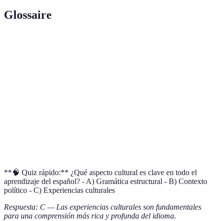
Glossaire
Terme
Définition
Cultura
Conjunto de manifestaciones culturales de los
Hispana
países hispanohablantes.
Inmersión
Método de enseñanza que sumerge al estudiante en
Lingüística
un entorno de habla española.
Contexto
Circunstancias ambientales y sociales que influyen
Cultural
en la comprensión del idioma.
**🧠 Quiz rápido:** ¿Qué aspecto cultural es clave en todo el
aprendizaje del español? - A) Gramática estructural - B) Contexto
político - C) Experiencias culturales
Respuesta: C — Las experiencias culturales son fundamentales
para una comprensión más rica y profunda del idioma.