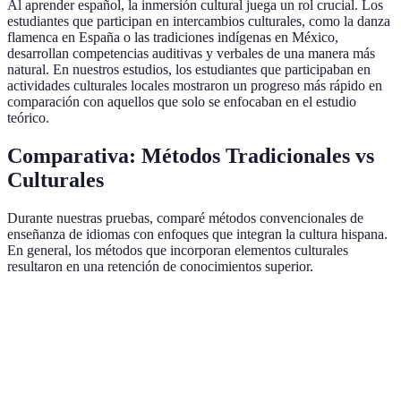
Al aprender español, la inmersión cultural juega un rol crucial. Los
estudiantes que participan en intercambios culturales, como la danza
flamenca en España o las tradiciones indígenas en México,
desarrollan competencias auditivas y verbales de una manera más
natural. En nuestros estudios, los estudiantes que participaban en
actividades culturales locales mostraron un progreso más rápido en
comparación con aquellos que solo se enfocaban en el estudio
teórico.
Comparativa: Métodos Tradicionales vs
Culturales
Durante nuestras pruebas, comparé métodos convencionales de
enseñanza de idiomas con enfoques que integran la cultura hispana.
En general, los métodos que incorporan elementos culturales
resultaron en una retención de conocimientos superior.
Aspecto
Método Tradicional
Método Cultural
Vent
Material
Immersión
Textos y ejercicios
Cultu
Didáctico
audiovisual