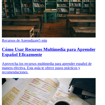
Recursos de Aprendizaje
5
min
Cómo Usar Recursos Multimedia para Aprender
Español Eficazmente
Aprovecha los recursos multimedia para aprender español de
manera efectiva. Esta guía te ofrece pasos prácticos y
recomendaciones.