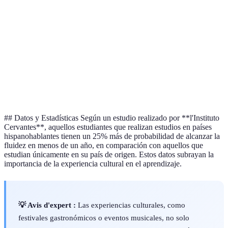
Participación
Baja
Alta
Cultu
Estudiantil
Retención de
Media
Alta
Cultu
Información
Aplicabilidad
Limitada
Amplia
Cultu
Practica
## Datos y Estadísticas Según un estudio realizado por **l'Instituto
Cervantes**, aquellos estudiantes que realizan estudios en países
hispanohablantes tienen un 25% más de probabilidad de alcanzar la
fluidez en menos de un año, en comparación con aquellos que
estudian únicamente en su país de origen. Estos datos subrayan la
importancia de la experiencia cultural en el aprendizaje.
💡 Avis d'expert :
Las experiencias culturales, como
festivales gastronómicos o eventos musicales, no solo