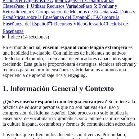
Establecer Objetivos de Aprendizaje
Paso 3: Planificar las
Clases
Paso 4: Utilizar Recursos Variados
Paso 5: Evaluar y
Retroalimentar
3. Comparación de Métodos de Enseñanza
4. Datos y
Estadísticas sobre la Enseñanza del Español
5. FAQ sobre la
Enseñanza del Español
📺 Recursos Video
Glossario
Checklist de
Enseñanza
Índice
(
14
secciones
)
En el mundo actual,
enseñar español como lengua extranjera
es
una habilidad invaluable. Con millones de hablantes no nativos
alrededor del mundo, la demanda de educadores capacitados sigue
creciendo. Esta guía te proporcionará estrategias, técnicas efectivas y
recursos para mejorar tu enseñanza y brindar a tus alumnos una
experiencia de aprendizaje rica y engaging.
1. Información General y Contexto
¿Qué es enseñar español como lengua extranjera?
Se refiere a la
práctica de educar a personas que no son nativas en el uso y
comprensión del idioma español. Este proceso no solo implica la
enseñanza de vocabulario y gramática, sino también la inmersión en
la cultura hispana, costumbres y formas de comunicación adecuadas.
Los
retos
que enfrentan los docentes son diversos. Por un lado,