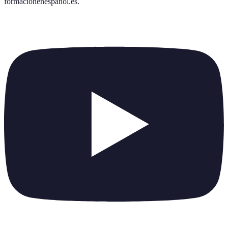
formacionenespanol.es
.