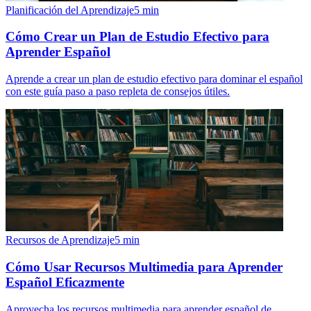
Planificación del Aprendizaje
5
min
Cómo Crear un Plan de Estudio Efectivo para
Aprender Español
Aprende a crear un plan de estudio efectivo para dominar el español
con este guía paso a paso repleta de consejos útiles.
Recursos de Aprendizaje
5
min
Cómo Usar Recursos Multimedia para Aprender
Español Eficazmente
Aprovecha los recursos multimedia para aprender español de