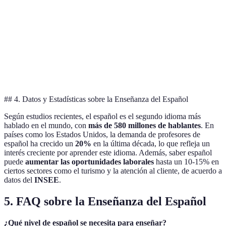
comunicativo
y el uso
gramática
contexto
práctico
Desarrollo
Combinar con
Poca
Gramática-
de un
actividades
atención a la
traducción
vocabulario
prácticas de
fluidez oral
robusto
conversación
## 4. Datos y Estadísticas sobre la Enseñanza del Español
Según estudios recientes, el español es el segundo idioma más
hablado en el mundo, con
más de 580 millones de hablantes
. En
países como los Estados Unidos, la demanda de profesores de
español ha crecido un
20%
en la última década, lo que refleja un
interés creciente por aprender este idioma. Además, saber español
puede
aumentar las oportunidades laborales
hasta un 10-15% en
ciertos sectores como el turismo y la atención al cliente, de acuerdo a
datos del
INSEE
.
5. FAQ sobre la Enseñanza del Español
¿Qué nivel de español se necesita para enseñar?