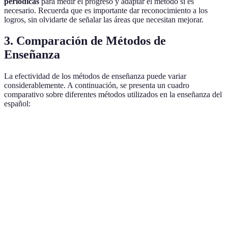
periódicas
para medir el progreso y adaptar el método si es
necesario. Recuerda que es importante dar reconocimiento a los
logros, sin olvidarte de señalar las áreas que necesitan mejorar.
3. Comparación de Métodos de
Enseñanza
La efectividad de los métodos de enseñanza puede variar
considerablemente. A continuación, se presenta un cuadro
comparativo sobre diferentes métodos utilizados en la enseñanza del
español:
Método
Ventajas
Desventajas
Mejores Prácticas
Desarrollo
Introducir
Inmersión
rápido de
Puede ser
progresivamente
total
habilidades
abrumador
contenido más
prácticas
complejo
Fomenta la
Escasa
Integrar ejercicios
Enfoque
conversación
atención a la
de gramática en