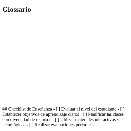
Glossario
Terme
Définition
Marco Común Europeo de Referencia, guía
MCER
para clasificar habilidades lingüísticas.
Método donde el estudiante se sumerge
Inmersión
completamente en el idioma y la cultura.
Proceso de evaluar y comentar sobre el
Retroalimentación
desempeño del estudiante para mejorar su
aprendizaje.
## Checklist de Enseñanza - [ ] Evaluar el nivel del estudiante - [ ]
Establecer objetivos de aprendizaje claros - [ ] Planificar las clases
con diversidad de recursos - [ ] Utilizar materiales interactivos y
tecnológicos - [ ] Realizar evaluaciones periódicas