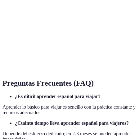
Plataforma
Estilo de Enseñanza
Coste Mensual
Caracter
Duolingo
Juego interativo
Gratuito
Práctica 
Babbel
Cursos estructurados
12 USD
Leccione
Rosetta
Inmersión completa
15 USD
Reconoc
Stone
Preguntas Frecuentes (FAQ)
¿Es difícil aprender español para viajar?
Aprender lo básico para viajar es sencillo con la práctica constante y
recursos adecuados.
¿Cuánto tiempo lleva aprender español para viajeros?
Depende del esfuerzo dedicado; en 2-3 meses se pueden aprender