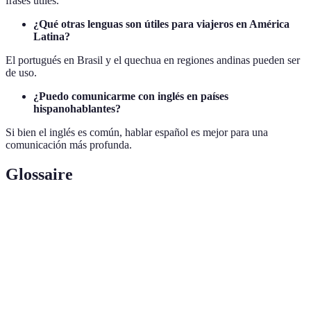
frases útiles.
¿Qué otras lenguas son útiles para viajeros en América
Latina?
El portugués en Brasil y el quechua en regiones andinas pueden ser
de uso.
¿Puedo comunicarme con inglés en países
hispanohablantes?
Si bien el inglés es común, hablar español es mejor para una
comunicación más profunda.
Glossaire
Término
Definición
Método de aprendizaje mediante la exposición total
Inmersión
al idioma
Interacción con hablantes nativos para practicar un
Intercambio
idioma