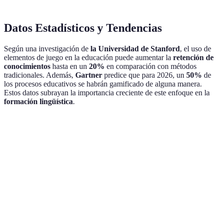
Datos Estadísticos y Tendencias
Según una investigación de
la Universidad de Stanford
, el uso de
elementos de juego en la educación puede aumentar la
retención de
conocimientos
hasta en un
20%
en comparación con métodos
tradicionales. Además,
Gartner
predice que para 2026, un
50%
de
los procesos educativos se habrán gamificado de alguna manera.
Estos datos subrayan la importancia creciente de este enfoque en la
formación lingüística
.
Question
Answer
¿Qué es la
Es la aplicación de dinámicas de juegos en el
gamificación en la
aprendizaje para aumentar motivación y
educación?
eficacia.
¿Por qué es
Porque utiliza recompensas y retos que
efectiva la
fomentan el interés y el compromiso
gamificación?
continuo.