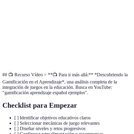
¿Cómo se aplica
Incorpora desafíos, puntos, y recompensas en
en aprender
el estudio del idioma.
español?
¿Existen
plataformas
Sí, plataformas como
Duolingo
usan
populares para
gamificación para facilitar el aprendizaje.
esto?
## 📺 Recurso Vídeo > **📺 Para ir más allá:** *Descubriendo la
Gamificación en el Aprendizaje*, una análisis completa de la
integración de juegos en la educación. Busca en YouTube:
"gamificación aprendizaje español ejemplos".
Checklist para Empezar
[ ] Identificar objetivos educativos claros
[ ] Seleccionar mecánicas de juego relevantes
[ ] Diseñar niveles y retos progresivos
[ ] Configurar retroalimentación y recompensas