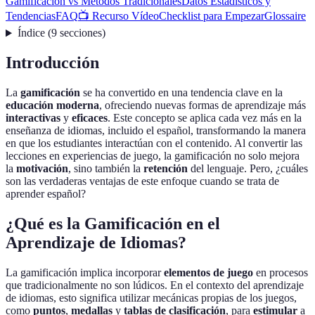
Gamificación vs Métodos Tradicionales
Datos Estadísticos y
Tendencias
FAQ
📺 Recurso Vídeo
Checklist para Empezar
Glossaire
Índice
(
9
secciones
)
Introducción
La
gamificación
se ha convertido en una tendencia clave en la
educación moderna
, ofreciendo nuevas formas de aprendizaje más
interactivas
y
eficaces
. Este concepto se aplica cada vez más en la
enseñanza de idiomas, incluido el español, transformando la manera
en que los estudiantes interactúan con el contenido. Al convertir las
lecciones en experiencias de juego, la gamificación no solo mejora
la
motivación
, sino también la
retención
del lenguaje. Pero, ¿cuáles
son las verdaderas ventajas de este enfoque cuando se trata de
aprender español?
¿Qué es la Gamificación en el
Aprendizaje de Idiomas?
La gamificación implica incorporar
elementos de juego
en procesos
que tradicionalmente no son lúdicos. En el contexto del aprendizaje
de idiomas, esto significa utilizar mecánicas propias de los juegos,
como
puntos
,
medallas
y
tablas de clasificación
, para
estimular
a