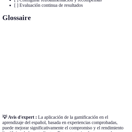
[ ] Evaluación continua de resultados
Glossaire
Terme
Definición
Uso de elementos de juegos en contextos no
Gamificación
lúdicos para potenciar el aprendizaje.
Capacidad de recordar y usar información
Retención
aprendida.
Mecánica del
Reglas y estructuras dentro de un juego que guían
juego
la dinámica y objetivos.
💡 Avis d'expert :
La aplicación de la gamificación en el
aprendizaje del español, basada en experiencias comprobadas,
puede mejorar significativamente el compromiso y el rendimiento