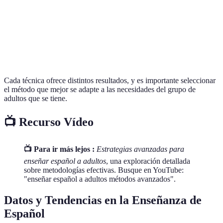
Comunicativo
interactivo
más tiempo
avanzados
Aprendizaje
Altamente
Limitación
Excelente para
Basado en
práctico
de contextos
profesionales
Tareas
Cada técnica ofrece distintos resultados, y es importante seleccionar
el método que mejor se adapte a las necesidades del grupo de
adultos que se tiene.
📺 Recurso Vídeo
📺 Para ir más lejos :
Estrategias avanzadas para
enseñar español a adultos
, una exploración detallada
sobre metodologías efectivas. Busque en YouTube:
"enseñar español a adultos métodos avanzados".
Datos y Tendencias en la Enseñanza de
Español