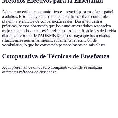
Métodos Efectivos para la Enseñanza
Adoptar un enfoque comunicativo es esencial para enseñar español
a adultos. Esto incluye el uso de recursos interactivos como role-
playing y ejercicios de conversación reales. Durante nuestras
prácticas, hemos observado que los estudiantes adultos responden
mejor cuando los temas están relacionados con situaciones de la vida
diaria. Un estudio de
l'ADEME
(2025) subraya que los métodos
situacionales aumentan significativamente la retención de
vocabulario, lo que he constatado personalmente en mis clases.
Comparativa de Técnicas de Enseñanza
Aquí presentamos un cuadro comparativo donde se analizan
diferentes métodos de enseñanza:
Técnica
Beneficios
Desventajas
Recomendación
Enfoque
Claridad
Poco
Útil para
Gramatical
estructural
interactivo
principiantes
Enfoque
Muy
Requiere
Ideal para