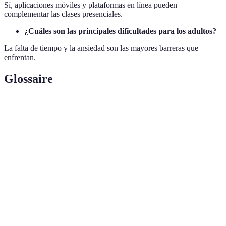
Sí, aplicaciones móviles y plataformas en línea pueden
complementar las clases presenciales.
¿Cuáles son las principales dificultades para los adultos?
La falta de tiempo y la ansiedad son las mayores barreras que
enfrentan.
Glossaire
Terme
Définición
Enfoque
Método centrado en situaciones de negocio y
Comercial
comercio.
Estrategia donde el aprendizaje se enfoca en
Tarea Basada
completar tareas reales.
Gramática
Método estructurado y secuencial de enseñanza
Tradicional
de gramática.