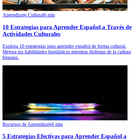
Aprendizaje Cultural
6
min
10 Estrategias para Aprender Español a Través de
Actividades Culturales
Explora 10 estrategias para aprender español de forma cultural.
Mejora tus habilidades lingüísticas mientras disfrutas de la cultura
hispana.
Recursos de Aprendizaje
6
min
5 Estrategias Efectivas para Aprender Español a