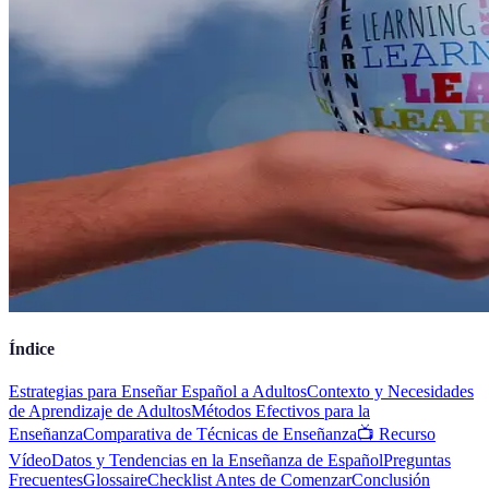
Índice
Estrategias para Enseñar Español a Adultos
Contexto y Necesidades
de Aprendizaje de Adultos
Métodos Efectivos para la
Enseñanza
Comparativa de Técnicas de Enseñanza
📺 Recurso
Vídeo
Datos y Tendencias en la Enseñanza de Español
Preguntas
Frecuentes
Glossaire
Checklist Antes de Comenzar
Conclusión