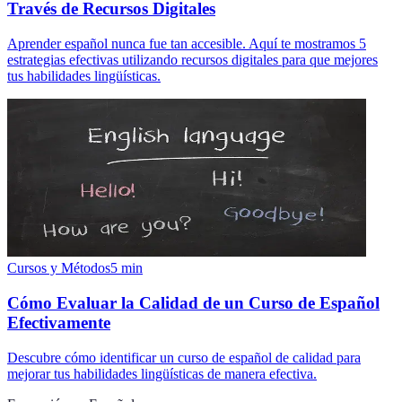
Través de Recursos Digitales
Aprender español nunca fue tan accesible. Aquí te mostramos 5
estrategias efectivas utilizando recursos digitales para que mejores
tus habilidades lingüísticas.
Cursos y Métodos
5
min
Cómo Evaluar la Calidad de un Curso de Español
Efectivamente
Descubre cómo identificar un curso de español de calidad para
mejorar tus habilidades lingüísticas de manera efectiva.