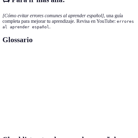
[Cómo evitar errores comunes al aprender español]
, una guía
completa para mejorar tu aprendizaje. Revisa en YouTube:
errores
.
al aprender español
Glossario
Terme
Définition
Relación gramatical entre sustantivos y adjetivos
Concordancia
en género y número.
Forma correcta de articular los sonidos de un
Pronunciación
idioma.
Conjunto de costumbres, prácticas y valores de
Cultura
una comunidad.