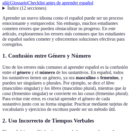
allá:
Glossario
Checklist antes de aprender español
Índice
(
12
secciones
)
Aprender un nuevo idioma como el español puede ser un proceso
emocionante y enriquecedor. Sin embargo, muchos estudiantes
cometen errores que pueden obstaculizar su progreso. En este
artículo, exploraremos los errores más comunes que los estudiantes
de español suelen cometer y ofreceremos soluciones efectivas para
corregirlos.
1. Confusión entre Género y Número
Uno de los errores más comunes al aprender español es la confusión
entre el
género
y el
número
de los sustantivos. En español, todos
los sustantivos tienen un género, ya sea
masculino
o
femenino
, y
pueden ser singulares o plurales. Por ejemplo, se dice
el libro
(masculino singular) y
los libros
(masculino plural), mientras que
la
casa
(femenino singular) se convierte en
las casas
(femenino plural).
Para evitar este error, es crucial aprender el género de cada
sustantivo junto con su forma singular. Practicar mediante tarjetas de
vocabulario y ejercicios de escritura puede ser un método útil.
2. Uso Incorrecto de Tiempos Verbales