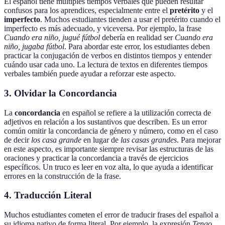
El español tiene múltiples tiempos verbales que pueden resultar
confusos para los aprendices, especialmente entre el
pretérito
y el
imperfecto
. Muchos estudiantes tienden a usar el pretérito cuando el
imperfecto es más adecuado, y viceversa. Por ejemplo, la frase
Cuando era niño, jugué fútbol
debería en realidad ser
Cuando era
niño, jugaba fútbol
. Para abordar este error, los estudiantes deben
practicar la conjugación de verbos en distintos tiempos y entender
cuándo usar cada uno. La lectura de textos en diferentes tiempos
verbales también puede ayudar a reforzar este aspecto.
3. Olvidar la Concordancia
La
concordancia
en español se refiere a la utilización correcta de
adjetivos en relación a los sustantivos que describen. Es un error
común omitir la concordancia de género y número, como en el caso
de decir
los casa grande
en lugar de
las casas grandes
. Para mejorar
en este aspecto, es importante siempre revisar las estructuras de las
oraciones y practicar la concordancia a través de ejercicios
específicos. Un truco es leer en voz alta, lo que ayuda a identificar
errores en la construcción de la frase.
4. Traducción Literal
Muchos estudiantes cometen el error de traducir frases del español a
su idioma nativo de forma literal. Por ejemplo, la expresión
Tengo