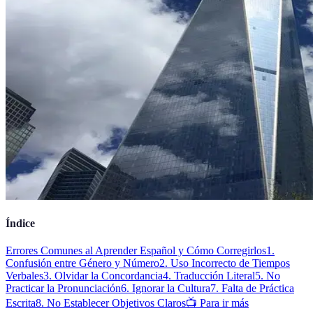
Índice
Errores Comunes al Aprender Español y Cómo Corregirlos
1.
Confusión entre Género y Número
2. Uso Incorrecto de Tiempos
Verbales
3. Olvidar la Concordancia
4. Traducción Literal
5. No
Practicar la Pronunciación
6. Ignorar la Cultura
7. Falta de Práctica
Escrita
8. No Establecer Objetivos Claros
📺 Para ir más