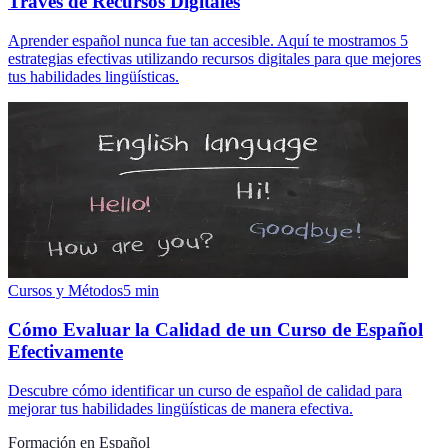
Través de Recursos Digitales
Aprender español nunca fue tan accesible. Aquí te mostramos 5
estrategias efectivas utilizando recursos digitales para que mejores
tus habilidades lingüísticas.
Cursos y Métodos
5
min
Cómo Evaluar la Calidad de un Curso de Español
Efectivamente
Descubre cómo identificar un curso de español de calidad para
mejorar tus habilidades lingüísticas de manera efectiva.
Formación en Español