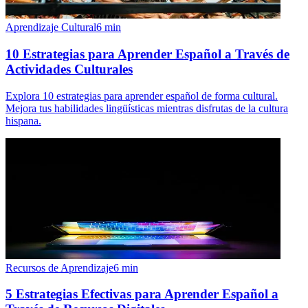
Aprendizaje Cultural
6
min
10 Estrategias para Aprender Español a Través de
Actividades Culturales
Explora 10 estrategias para aprender español de forma cultural.
Mejora tus habilidades lingüísticas mientras disfrutas de la cultura
hispana.
Recursos de Aprendizaje
6
min
5 Estrategias Efectivas para Aprender Español a