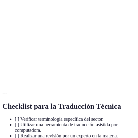
Terme
Definición
Conjunto de términos y expresiones propias de
Terminología
un campo del saber.
Traducción
Tecnología de IA que mejora la traducción de
Neuronal
textos complejos.
Lista de palabras con términos definidos para un
Glosario
contexto específico.
---
Checklist para la Traducción Técnica
[ ] Verificar terminología específica del sector.
[ ] Utilizar una herramienta de traducción asistida por
computadora.
[ ] Realizar una revisión por un experto en la materia.