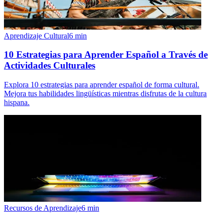
Aprendizaje Cultural
6
min
10 Estrategias para Aprender Español a Través de
Actividades Culturales
Explora 10 estrategias para aprender español de forma cultural.
Mejora tus habilidades lingüísticas mientras disfrutas de la cultura
hispana.
Recursos de Aprendizaje
6
min