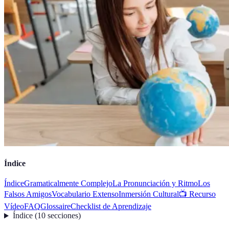
Índice
Índice
Gramaticalmente Complejo
La Pronunciación y Ritmo
Los
Falsos Amigos
Vocabulario Extenso
Inmersión Cultural
📺 Recurso
Vídeo
FAQ
Glossaire
Checklist de Aprendizaje
Índice
(
10
secciones
)