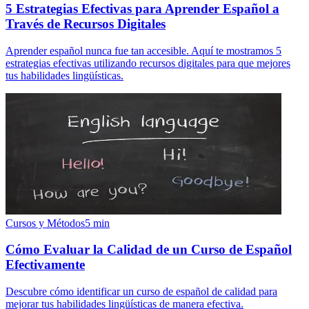
5 Estrategias Efectivas para Aprender Español a
Través de Recursos Digitales
Aprender español nunca fue tan accesible. Aquí te mostramos 5
estrategias efectivas utilizando recursos digitales para que mejores
tus habilidades lingüísticas.
Cursos y Métodos
5
min
Cómo Evaluar la Calidad de un Curso de Español
Efectivamente
Descubre cómo identificar un curso de español de calidad para
mejorar tus habilidades lingüísticas de manera efectiva.