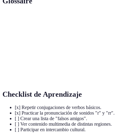
Glossaire
Terme
Définición
Variación del verbo según tiempo, persona y
Conjugación
número
Falsos
Palabras similares entre idiomas con diferentes
Amigos
significados
Regionalismo
Variante de una lengua según la región
Checklist de Aprendizaje
[x] Repetir conjugaciones de verbos básicos.
[x] Practicar la pronunciación de sonidos "r" y "rr".
[ ] Crear una lista de "falsos amigos".
[ ] Ver contenido multimedia de distintas regiones.
[ ] Participar en intercambio cultural.