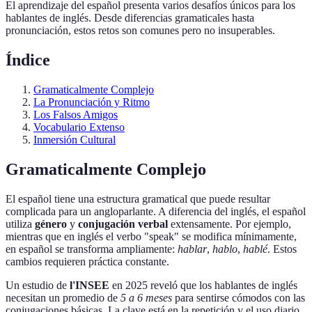
El aprendizaje del español presenta varios desafíos únicos para los
hablantes de inglés. Desde diferencias gramaticales hasta
pronunciación, estos retos son comunes pero no insuperables.
Índice
Gramaticalmente Complejo
La Pronunciación y Ritmo
Los Falsos Amigos
Vocabulario Extenso
Inmersión Cultural
Gramaticalmente Complejo
El español tiene una estructura gramatical que puede resultar
complicada para un angloparlante. A diferencia del inglés, el español
utiliza
género
y
conjugación verbal
extensamente. Por ejemplo,
mientras que en inglés el verbo "speak" se modifica mínimamente,
en español se transforma ampliamente:
hablar
,
hablo
,
hablé
. Estos
cambios requieren práctica constante.
Un estudio de
l'INSEE
en 2025 reveló que los hablantes de inglés
necesitan un promedio de
5 a 6 meses
para sentirse cómodos con las
conjugaciones básicas. La clave está en la repetición y el uso diario.