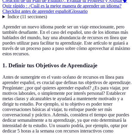
Creación de un Plan de Estudio
7. Evaluar tu Progreso y Ajustar
🧠
Quiz rápido : ¿Cuál es la mejor manera de aprender un idioma?
Checklist antes de aprender español
Glossario
Índice
(
11
secciones
)
Aprender un nuevo idioma puede ser un viaje emocionante, pero
también desafiante. En el caso del español, uno de los idiomas más
hablados del mundo, hay una abundancia de recursos en línea que
puedes utilizar para facilitar tu aprendizaje. Este artículo te guiará a
través de un proceso paso a paso sobre cómo aprovechar al máximo
estos recursos.
1. Definir tus Objetivos de Aprendizaje
Antes de sumergirte en el vasto océano de recursos en línea para
aprender español, es crucial que definas tus objetivos de aprendizaje.
Pregúntate: ¿por qué quieres aprender español? ¿Es para viajar, por
motivos laborales, o simplemente por interés personal? Establecer
metas claras y alcanzables te ayudará a mantenerte motivado y a
dirigir tu estudio. Por ejemplo, si tu objetivo es poder tener
conversaciones básicas al viajar, tu enfoque puede ser más
conversacional y práctico. Además, considera el tiempo que puedes
dedicar semanalmente a tu aprendizaje, ya que esto determinará la
intensidad de tu estudio. Un usuario podría, por ejemplo, optar por
dedicar 5 horas a la semana con recursos interactivos como