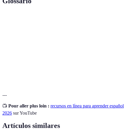
Glossario
Terme
Définition
Recursos
Herramientas y plataformas digitales utilizadas para
en línea
aprender un idioma.
Gramática
Conjunto de reglas que rigen el uso de un idioma.
Habilidad para hablar un idioma de manera continua
Fluidez
y sin esfuerzo.
---
📺
Pour aller plus loin :
recursos en línea para aprender español
2026
sur YouTube
Artículos similares