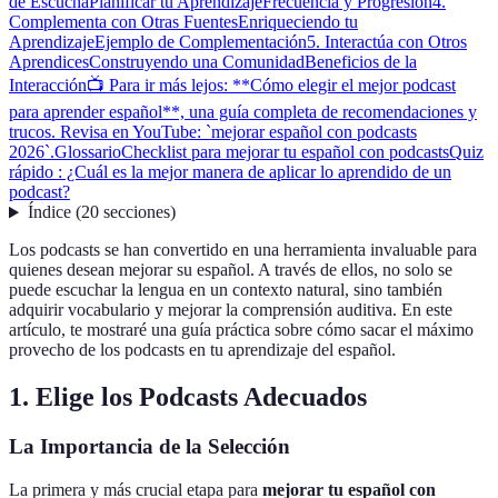
de Escucha
Planificar tu Aprendizaje
Frecuencia y Progresión
4.
Complementa con Otras Fuentes
Enriqueciendo tu
Aprendizaje
Ejemplo de Complementación
5. Interactúa con Otros
Aprendices
Construyendo una Comunidad
Beneficios de la
Interacción
📺 Para ir más lejos: **Cómo elegir el mejor podcast
para aprender español**, una guía completa de recomendaciones y
trucos. Revisa en YouTube: `mejorar español con podcasts
2026`.
Glossario
Checklist para mejorar tu español con podcasts
Quiz
rápido : ¿Cuál es la mejor manera de aplicar lo aprendido de un
podcast?
Índice
(
20
secciones
)
Los podcasts se han convertido en una herramienta invaluable para
quienes desean mejorar su español. A través de ellos, no solo se
puede escuchar la lengua en un contexto natural, sino también
adquirir vocabulario y mejorar la comprensión auditiva. En este
artículo, te mostraré una guía práctica sobre cómo sacar el máximo
provecho de los podcasts en tu aprendizaje del español.
1. Elige los Podcasts Adecuados
La Importancia de la Selección
La primera y más crucial etapa para
mejorar tu español con