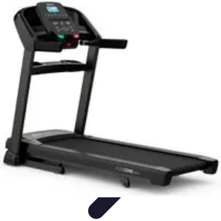
Formación en Español
Consejos y Estrategias
Consejos de Aprendizaje
Métodos de
Aprendizaje
Educación Online
Aprendizaje de Idiomas
Formación en Español