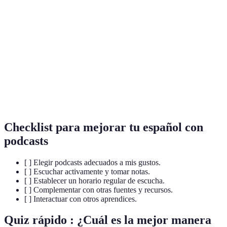
Programas de audio disponibles en línea que cubren
Podcasts
una amplia variedad de temas.
Técnica de aprendizaje que consiste en repetir lo
Shadowing
que se escucha en el momento.
Conjunto de palabras que se utilizan en un idioma
Vocabulario
específico.
Checklist para mejorar tu español con
podcasts
[ ] Elegir podcasts adecuados a mis gustos.
[ ] Escuchar activamente y tomar notas.
[ ] Establecer un horario regular de escucha.
[ ] Complementar con otras fuentes y recursos.
[ ] Interactuar con otros aprendices.
Quiz rápido : ¿Cuál es la mejor manera