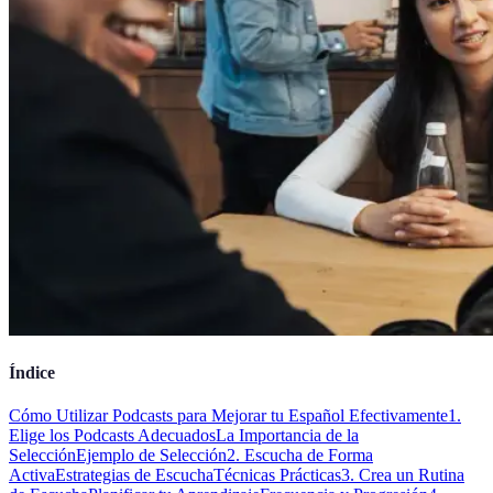
Índice
Cómo Utilizar Podcasts para Mejorar tu Español Efectivamente
1.
Elige los Podcasts Adecuados
La Importancia de la
Selección
Ejemplo de Selección
2. Escucha de Forma
Activa
Estrategias de Escucha
Técnicas Prácticas
3. Crea un Rutina