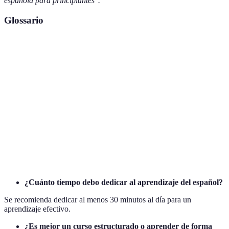
española para principiantes".
Glossario
Terme
Définition
Plataforma de
Sistema digital que ofrece recursos para el
aprendizaje
aprendizaje de lenguas.
Proceso de comunicación activa que ayuda en
Interacción
el aprendizaje.
Objetivo de
Meta específica que un estudiante desea
aprendizaje
alcanzar.
¿Cuánto tiempo debo dedicar al aprendizaje del español?
Se recomienda dedicar al menos 30 minutos al día para un
aprendizaje efectivo.
¿Es mejor un curso estructurado o aprender de forma