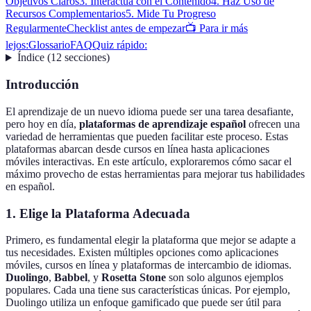
Objetivos Claros
3. Interactúa con el Contenido
4. Haz Uso de
Recursos Complementarios
5. Mide Tu Progreso
Regularmente
Checklist antes de empezar
📺 Para ir más
lejos:
Glossario
FAQ
Quiz rápido:
Índice
(
12
secciones
)
Introducción
El aprendizaje de un nuevo idioma puede ser una tarea desafiante,
pero hoy en día,
plataformas de aprendizaje español
ofrecen una
variedad de herramientas que pueden facilitar este proceso. Estas
plataformas abarcan desde cursos en línea hasta aplicaciones
móviles interactivas. En este artículo, exploraremos cómo sacar el
máximo provecho de estas herramientas para mejorar tus habilidades
en español.
1. Elige la Plataforma Adecuada
Primero, es fundamental elegir la plataforma que mejor se adapte a
tus necesidades. Existen múltiples opciones como aplicaciones
móviles, cursos en línea y plataformas de intercambio de idiomas.
Duolingo
,
Babbel
, y
Rosetta Stone
son solo algunos ejemplos
populares. Cada una tiene sus características únicas. Por ejemplo,
Duolingo utiliza un enfoque gamificado que puede ser útil para