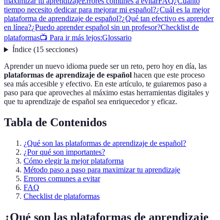
maximizar tu aprendizaje
Errores comunes a evitar
FAQ
¿Cuánto
tiempo necesito dedicar para mejorar mi español?
¿Cuál es la mejor
plataforma de aprendizaje de español?
¿Qué tan efectivo es aprender
en línea?
¿Puedo aprender español sin un profesor?
Checklist de
plataformas
📺 Para ir más lejos:
Glossario
Índice
(
15
secciones
)
Aprender un nuevo idioma puede ser un reto, pero hoy en día, las
plataformas de aprendizaje de español
hacen que este proceso
sea más accesible y efectivo. En este artículo, te guiaremos paso a
paso para que aproveches al máximo estas herramientas digitales y
que tu aprendizaje de español sea enriquecedor y eficaz.
Tabla de Contenidos
¿Qué son las plataformas de aprendizaje de español?
¿Por qué son importantes?
Cómo elegir la mejor plataforma
Método paso a paso para maximizar tu aprendizaje
Errores comunes a evitar
FAQ
Checklist de plataformas
¿Qué son las plataformas de aprendizaje