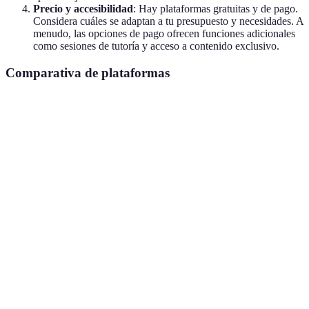
Precio y accesibilidad
: Hay plataformas gratuitas y de pago.
Considera cuáles se adaptan a tu presupuesto y necesidades. A
menudo, las opciones de pago ofrecen funciones adicionales
como sesiones de tutoría y acceso a contenido exclusivo.
Comparativa de plataformas
Plataforma
Recursos Ofrecidos
Método de Aprendizaje
Lecciones
Plat. A
Gamificación
interactivas, videos
Material de lectura,
Plat. B
Enfoque tradicional
ejercicios
Clases en vivo,
Plat. C
Método comunicativo
foros de discusión