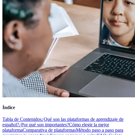
Índice
Tabla de Contenidos
¿Qué son las plataformas de aprendizaje de
español?
¿Por qué son importantes?
Cómo elegir la mejor
plataforma
Comparativa de plataformas
Método paso a paso para