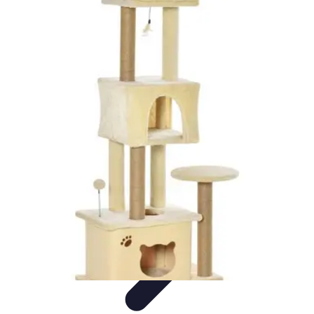
Formación en Español
Consejos y Estrategias
Consejos de Aprendizaje
Métodos de
Aprendizaje
Educación Online
Aprendizaje de Idiomas
Formación en Español