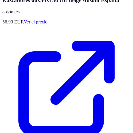
Rascadores 60x34x136 cm Beige Aosom España
aosom.es
56.99
EUR
Ver el precio