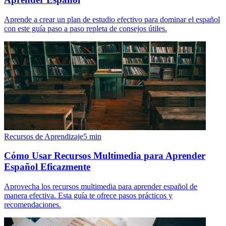
Aprende a crear un plan de estudio efectivo para dominar el español
con este guía paso a paso repleta de consejos útiles.
Recursos de Aprendizaje
5
min
Cómo Usar Recursos Multimedia para Aprender
Español Eficazmente
Aprovecha los recursos multimedia para aprender español de
manera efectiva. Esta guía te ofrece pasos prácticos y
recomendaciones.