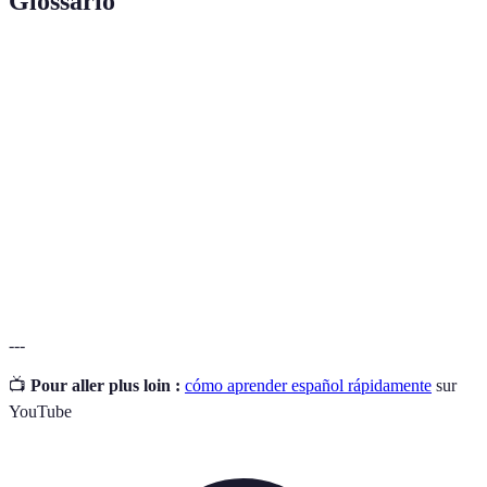
Glossario
Término
Definición
Uso de elementos de juego en entornos de
Gamificación
aprendizaje.
Capacidad de hablar un idioma con facilidad y
Fluidez
sin pausas.
Autoevaluación
Proceso de evaluar el propio aprendizaje.
---
📺
Pour aller plus loin :
cómo aprender español rápidamente
sur
YouTube