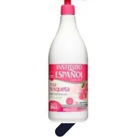
Formación en Español
Consejos y Estrategias
Consejos de Aprendizaje
Métodos de
Aprendizaje
Educación Online
Aprendizaje de Idiomas
Formación en Español