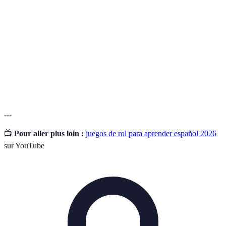
Uso de elementos de juego en contextos de
Gamificación
aprendizaje para mejorar el compromiso y la
motivación.
Interacción
Proceso de comunicación entre hablantes que
Lingüística
fomenta el uso activo de un idioma.
---
📺
Pour aller plus loin :
juegos de rol para aprender español 2026
sur YouTube