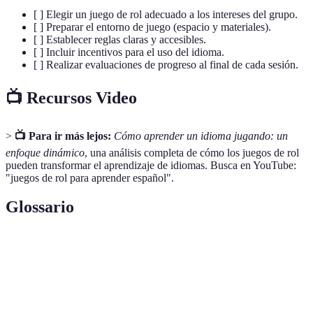
[ ] Elegir un juego de rol adecuado a los intereses del grupo.
[ ] Preparar el entorno de juego (espacio y materiales).
[ ] Establecer reglas claras y accesibles.
[ ] Incluir incentivos para el uso del idioma.
[ ] Realizar evaluaciones de progreso al final de cada sesión.
📺 Recursos Video
>
📺 Para ir más lejos:
Cómo aprender un idioma jugando: un
enfoque dinámico
, una análisis completa de cómo los juegos de rol
pueden transformar el aprendizaje de idiomas. Busca en YouTube:
"juegos de rol para aprender español".
Glossario
Terme
Définition
Actividades donde se actúa como personajes en
Juegos de
escenarios ficticios para estimular la interacción y
Rol
el aprendizaje.