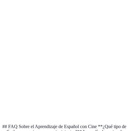
teoría clara.
interacción.
Mejora fluidez
Dificultad
Conversación
y pronuncia de
para
Alto (70-
con nativos
manera
encontrar
80%)
natural.
hablantes.
Contexto
cultural,
Puede
Aprender
divertido,
Muy alto
distraer si se
con cine
mejora la
(80-90%)
elige mal.
comprensión
auditiva.
Flexible,
Falta de
acceso a
interacción
Alto (65-
Clases online
recursos
física a
75%)
diversos.
veces.
## FAQ Sobre el Aprendizaje de Español con Cine **¿Qué tipo de