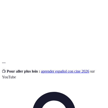
Texto que se muestra en pantalla para
Subtítulos
traducir diálogos.
Conversación entre personajes de una
Diálogo
película.
Comprensión
Habilidad para entender el habla en un
auditiva
idioma.
---
📺
Pour aller plus loin :
aprender español con cine 2026
sur
YouTube