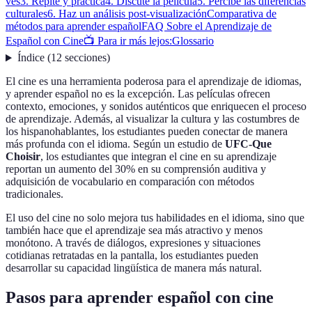
ves
3. Repite y practica
4. Discute la película
5. Percibe las diferencias
culturales
6. Haz un análisis post-visualización
Comparativa de
métodos para aprender español
FAQ Sobre el Aprendizaje de
Español con Cine
📺 Para ir más lejos:
Glossario
Índice
(
12
secciones
)
El cine es una herramienta poderosa para el aprendizaje de idiomas,
y aprender español no es la excepción. Las películas ofrecen
contexto, emociones, y sonidos auténticos que enriquecen el proceso
de aprendizaje. Además, al visualizar la cultura y las costumbres de
los hispanohablantes, los estudiantes pueden conectar de manera
más profunda con el idioma. Según un estudio de
UFC-Que
Choisir
, los estudiantes que integran el cine en su aprendizaje
reportan un aumento del 30% en su comprensión auditiva y
adquisición de vocabulario en comparación con métodos
tradicionales.
El uso del cine no solo mejora tus habilidades en el idioma, sino que
también hace que el aprendizaje sea más atractivo y menos
monótono. A través de diálogos, expresiones y situaciones
cotidianas retratadas en la pantalla, los estudiantes pueden
desarrollar su capacidad lingüística de manera más natural.
Pasos para aprender español con cine