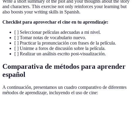
Write a short summary of the plot and your thoughts about the story
and characters. This exercise not only reinforces your learning but
also boosts your writing skills in Spanish.
Checklist para aprovechar el cine en tu aprendizaje:
[ ] Seleccionar películas adecuadas a mi nivel.
[ ] Tomar notas de vocabulario nuevo.
[ ] Practicar la pronunciación con frases de la película.
[ ] Unirme a foros de discusión sobre la película.
[ ] Realizar un análisis escrito post-visualización.
Comparativa de métodos para aprender
español
A continuación, presentamos un cuadro comparativo de diferentes
métodos de aprendizaje, incluyendo el uso de cine:
Método
Ventajas
Desventajas
Efectividad
Enfoque
Aburrido,
Aprendizaje
Medio (40-
sistemático,
menos
tradicional
50%)