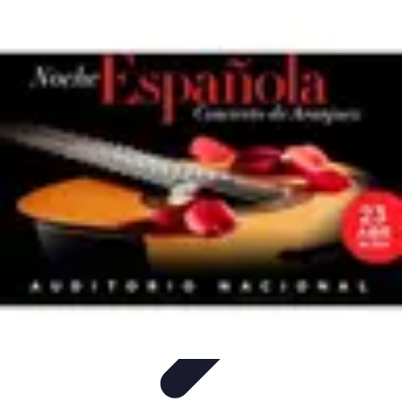
Formación en Español
Consejos y Estrategias
Consejos de Aprendizaje
Métodos de
Aprendizaje
Educación Online
Aprendizaje de Idiomas
Formación en Español