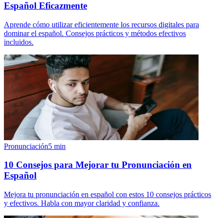
Español Eficazmente
Aprende cómo utilizar eficientemente los recursos digitales para
dominar el español. Consejos prácticos y métodos efectivos
incluidos.
Pronunciación
5
min
10 Consejos para Mejorar tu Pronunciación en
Español
Mejora tu pronunciación en español con estos 10 consejos prácticos
y efectivos. Habla con mayor claridad y confianza.