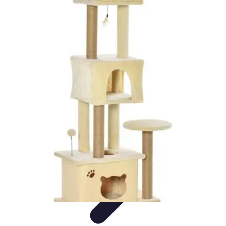
Formación en Español
Consejos y Estrategias
Consejos de Aprendizaje
Métodos de
Aprendizaje
Educación Online
Aprendizaje de Idiomas
Formación en Español