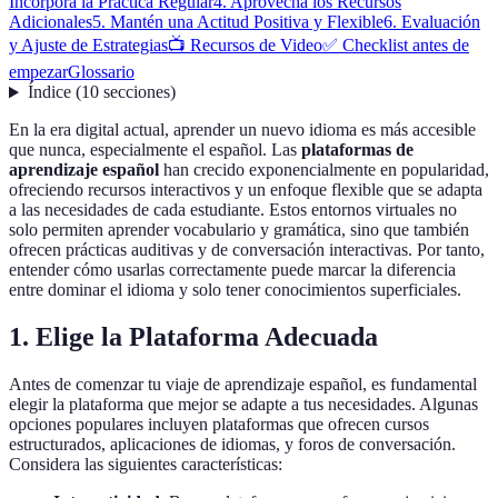
Incorpora la Práctica Regular
4. Aprovecha los Recursos
Adicionales
5. Mantén una Actitud Positiva y Flexible
6. Evaluación
y Ajuste de Estrategias
📺 Recursos de Video
✅ Checklist antes de
empezar
Glossario
Índice
(
10
secciones
)
En la era digital actual, aprender un nuevo idioma es más accesible
que nunca, especialmente el español. Las
plataformas de
aprendizaje español
han crecido exponencialmente en popularidad,
ofreciendo recursos interactivos y un enfoque flexible que se adapta
a las necesidades de cada estudiante. Estos entornos virtuales no
solo permiten aprender vocabulario y gramática, sino que también
ofrecen prácticas auditivas y de conversación interactivas. Por tanto,
entender cómo usarlas correctamente puede marcar la diferencia
entre dominar el idioma y solo tener conocimientos superficiales.
1. Elige la Plataforma Adecuada
Antes de comenzar tu viaje de aprendizaje español, es fundamental
elegir la plataforma que mejor se adapte a tus necesidades. Algunas
opciones populares incluyen plataformas que ofrecen cursos
estructurados, aplicaciones de idiomas, y foros de conversación.
Considera las siguientes características: