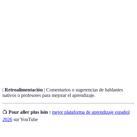
Terme
Définition
Plataforma
Entorno digital para aprender un idioma mediante
de
diversos recursos educativos.
aprendizaje
Método de aprendizaje donde se está rodeado del
Inmersión
idioma a través de medios de comunicación, como
música y películas.
|
Retroalimentación
| Comentarios o sugerencias de hablantes
nativos o profesores para mejorar el aprendizaje.
📺
Pour aller plus loin :
mejor plataforma de aprendizaje español
2026
sur YouTube