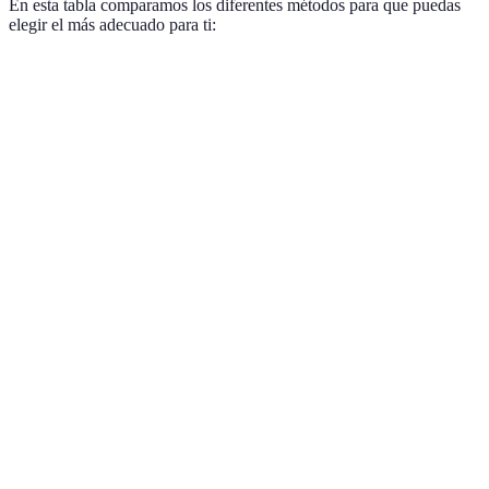
En esta tabla comparamos los diferentes métodos para que puedas
elegir el más adecuado para ti:
Método
Dificultad
Eficacia
Recomendado para
Selección de
Baja
Alta
Principiantes
canciones
Leer letras
Media
Alta
Intermedios
mientras oyes
Repetición y
Media
Alta
Todos
memorización
Análisis de
Alta
Media
Avanzados
letras
Uso de apps
Baja
Alta
Todos
interactivas