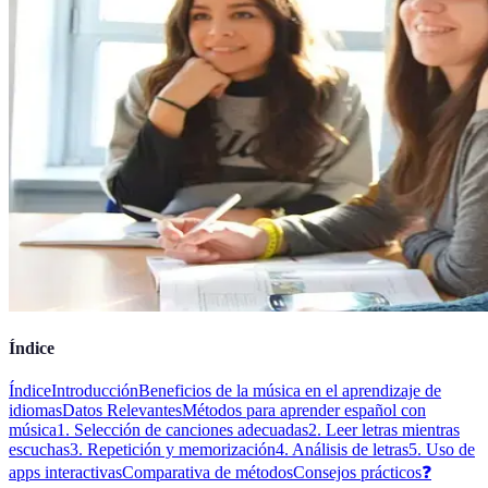
Índice
Índice
Introducción
Beneficios de la música en el aprendizaje de
idiomas
Datos Relevantes
Métodos para aprender español con
música
1. Selección de canciones adecuadas
2. Leer letras mientras
escuchas
3. Repetición y memorización
4. Análisis de letras
5. Uso de
apps interactivas
Comparativa de métodos
Consejos prácticos
❓