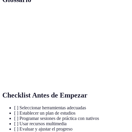
Terme
Définition
Herramientas digitales diseñadas para facilitar el
Aplicaciones
aprendizaje del idioma.
Conjunto de palabras que se utilizan en un
Vocabulario
idioma o área específica.
Forma correcta de articular las palabras en un
Pronunciación
idioma.
Checklist Antes de Empezar
[ ] Seleccionar herramientas adecuadas
[ ] Establecer un plan de estudios
[ ] Programar sesiones de práctica con nativos
[ ] Usar recursos multimedia
[ ] Evaluar y ajustar el progreso