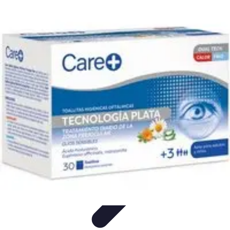
Formación en Español
Consejos y Estrategias
Consejos de Aprendizaje
Métodos de
Aprendizaje
Educación Online
Aprendizaje de Idiomas
Formación en Español