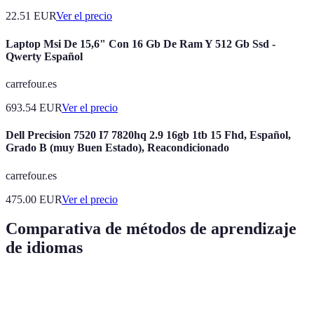
22.51
EUR
Ver el precio
Laptop Msi De 15,6" Con 16 Gb De Ram Y 512 Gb Ssd -
Qwerty Español
carrefour.es
693.54
EUR
Ver el precio
Dell Precision 7520 I7 7820hq 2.9 16gb 1tb 15 Fhd, Español,
Grado B (muy Buen Estado), Reacondicionado
carrefour.es
475.00
EUR
Ver el precio
Comparativa de métodos de aprendizaje
de idiomas
Método
Ventajas
Desventajas
Eficiencia