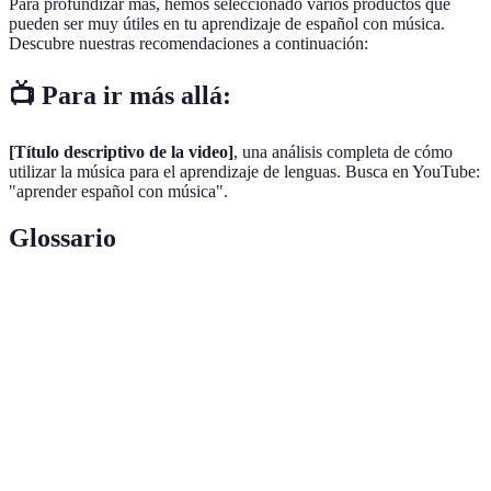
Para profundizar más, hemos seleccionado varios productos que
pueden ser muy útiles en tu aprendizaje de español con música.
Descubre nuestras recomendaciones a continuación:
📺 Para ir más allá:
[Título descriptivo de la video]
, una análisis completa de cómo
utilizar la música para el aprendizaje de lenguas. Busca en YouTube:
"aprender español con música".
Glossario
Terme
Définition
Estudio de los sonidos del habla e interpretación
Fonetica
vocal.
Conjunto de palabras y términos utilizados en un
Vocabulario
idioma.