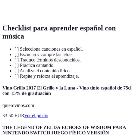
Variación en el tono de voz que da significado a las
Entonación
frases.
Checklist para aprender español con
música
[ ] Selecciona canciones en español.
[ ] Escucha y compre las letras.
[ ] Traduce términos desconocidos.
[ ] Practica cantando.
[ ] Analiza el contenido lírico.
[ ] Repite y reforza el aprendizaje.
Vino Grillo 2017 El Grillo y la Luna - Vino tinto español de 75cl
con 15% de graduación
quierovinos.com
33.50
EUR
Ver el precio
THE LEGEND OF ZELDA ECHOES OF WISDOM PARA
NINTENDO SWITCH JUEGO FÍSICO VERSIÓN