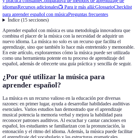
y práctica constante
Comparativa de métodos de aprendizaje de
idiomas
Recursos adicionales
📺 Para ir más allá:
Glossario
Checklist
para aprender español con música
Preguntas frecuentes
Índice
(
15
secciones
)
Aprender español con música es una metodología innovadora que
combina el placer de la música con la necesidad de adquirir un
nuevo idioma. La música no solo es un recurso que facilita el
aprendizaje, sino que también lo hace más entretenido y memorable.
En este artículo, exploraremos cómo la música puede ser utilizada
como una herramienta potente en tu proceso de aprendizaje del
español, además de ofrecerte una guía práctica y sencilla de seguir.
¿Por qué utilizar la música para
aprender español?
La música es un recurso valioso en la educación por diversas
razones: en primer lugar, ayuda a desarrollar habilidades auditivas
esenciales. Varios estudios han demostrado que el aprendizaje
musical potencia la memoria verbal y mejora la habilidad para
reconocer patrones auditivos. Al escuchar y cantar canciones en
español, los estudiantes se familiarizan con la pronunciación, la
entonación y el ritmo del idioma. Además, la música puede facilitar
el aprendizaje del vocabulario y las estructuras gramaticales.