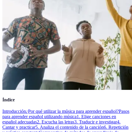
Índice
Introducción
¿Por qué utilizar la música para aprender español?
Pasos
para aprender español utilizando música
1. Elige canciones en
español adecuadas
2. Escucha las letras
3. Traducir e investigar
4.
Cantar y practicar
5. Analiza el contenido de la canción
6. Repetición