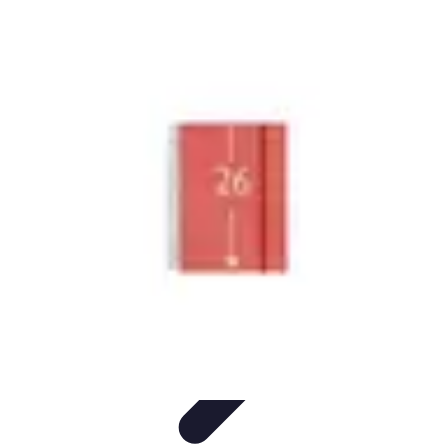
Formación en Español
Consejos y Estrategias
Consejos de Aprendizaje
Métodos de
Aprendizaje
Educación Online
Aprendizaje de Idiomas
Formación en Español