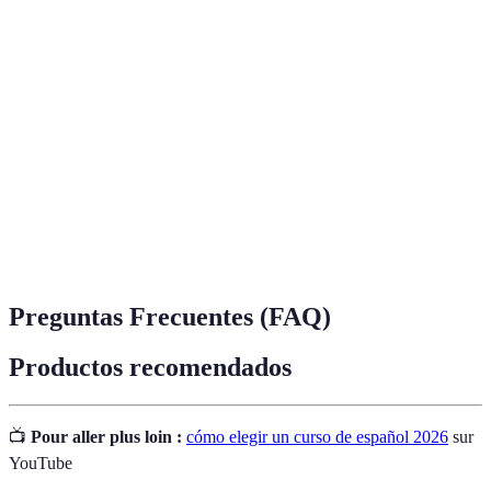
Curso de
Programa de educación diseñado para enseñar la
español
lengua española.
Método de enseñanza que implica aprender en un
Inmersión
entorno donde se habla exclusivamente el idioma
objetivo.
Proceso por el que una institución es reconocida
Acreditación
como competente para impartir un tipo de
formación.
Preguntas Frecuentes (FAQ)
Productos recomendados
📺
Pour aller plus loin :
cómo elegir un curso de español 2026
sur
YouTube