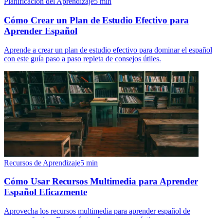
Planificación del Aprendizaje
5
min
Cómo Crear un Plan de Estudio Efectivo para
Aprender Español
Aprende a crear un plan de estudio efectivo para dominar el español
con este guía paso a paso repleta de consejos útiles.
Recursos de Aprendizaje
5
min
Cómo Usar Recursos Multimedia para Aprender
Español Eficazmente
Aprovecha los recursos multimedia para aprender español de