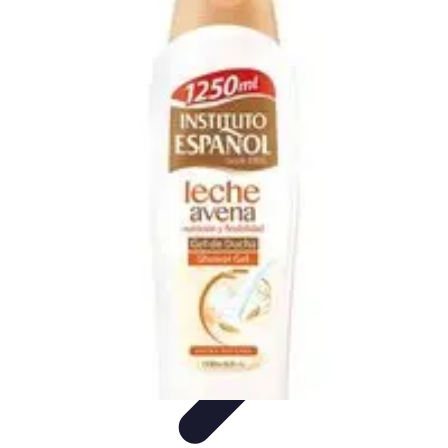
Formación en Español
Consejos y Estrategias
Consejos de Aprendizaje
Métodos de
Aprendizaje
Educación Online
Aprendizaje de Idiomas
Formación en Español