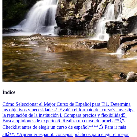
Índice
Cómo Seleccionar el Mejor Curso de Español para Ti
1. Determina
tus objetivos y necesidades
2. Evalúa el formato del curso
3. Investiga
la reputación de la institución
4. Compara precios y flexibilidad
5.
Busca opiniones de expertos
6. Realiza un curso de prueba
**🚀
Checklist antes de elegir un curso de español**
**📺 Para ir más
allá**: *Aprender español: consejos prácticos para elegir el mejor