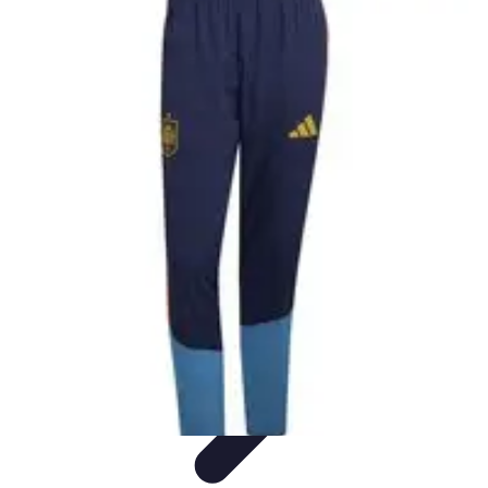
Formación en Español
Consejos y Estrategias
Consejos de Aprendizaje
Métodos de
Aprendizaje
Educación Online
Aprendizaje de Idiomas
Formación en Español