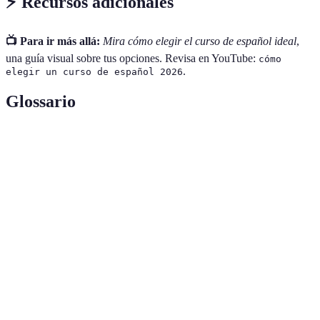
⚡️ Recursos adicionales
📺 Para ir más allá:
Mira cómo elegir el curso de español ideal
,
una guía visual sobre tus opciones. Revisa en YouTube:
cómo
.
elegir un curso de español 2026
Glossario
Terme
Définition
Curso de
Programa educativo diseñado para enseñar el idioma
español
español a estudiantes de diferentes niveles.
Método
Enfoque o técnica utilizada por un instructor para
de
enseñar un tema o habilidad.
enseñanza
Retroalimentación o comentario que se proporciona
Feedback
sobre el rendimiento o la experiencia de aprendizaje.