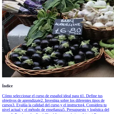
Índice
Cómo seleccionar el curso de español ideal para ti
1. Define tus
objetivos de aprendizaje
2. Investiga sobre los diferentes tipos de
cursos
3. Evalúa la calidad del curso y el instructor
4. Considera tu
nivel actual y el método de enseñanza
5. Presupuesto y logística del