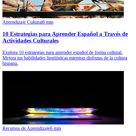
Aprendizaje Cultural
6
min
10 Estrategias para Aprender Español a Través de
Actividades Culturales
Explora 10 estrategias para aprender español de forma cultural.
Mejora tus habilidades lingüísticas mientras disfrutas de la cultura
hispana.
Recursos de Aprendizaje
6
min