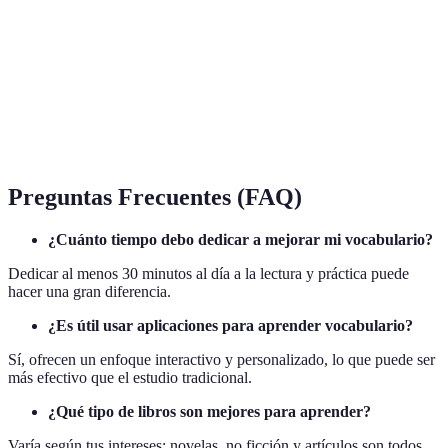
activo
diaria.
Vocabulario
Palabras que reconocemos y entendemos, pero no
pasivo
usamos de forma habitual.
Situación en la que se usa una palabra, ayudando a
Contexto
determinar su significado.
Preguntas Frecuentes (FAQ)
¿Cuánto tiempo debo dedicar a mejorar mi vocabulario?
Dedicar al menos 30 minutos al día a la lectura y práctica puede
hacer una gran diferencia.
¿Es útil usar aplicaciones para aprender vocabulario?
Sí, ofrecen un enfoque interactivo y personalizado, lo que puede ser
más efectivo que el estudio tradicional.
¿Qué tipo de libros son mejores para aprender?
Varía según tus intereses; novelas, no ficción y artículos son todos