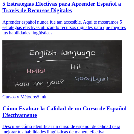
5 Estrategias Efectivas para Aprender Español a
Través de Recursos Digitales
Aprender español nunca fue tan accesible. Aquí te mostramos 5
estrategias efectivas utilizando recursos digitales para que mejores
tus habilidades lingüísticas.
Cursos y Métodos
5
min
Cómo Evaluar la Calidad de un Curso de Español
Efectivamente
Descubre cómo identificar un curso de español de calidad para
mejorar tus habilidades lingüísticas de manera efectiva.