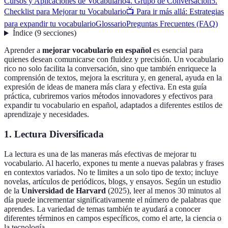
Cursos y Aplicaciones de Vocabulario
4. Grupo de Conversación
5.
Checklist para Mejorar tu Vocabulario
📺 Para ir más allá: Estrategias
para expandir tu vocabulario
Glossario
Preguntas Frecuentes (FAQ)
Índice
(
9
secciones
)
Aprender a
mejorar vocabulario en español
es esencial para
quienes desean comunicarse con fluidez y precisión. Un vocabulario
rico no solo facilita la conversación, sino que también enriquece la
comprensión de textos, mejora la escritura y, en general, ayuda en la
expresión de ideas de manera más clara y efectiva. En esta guía
práctica, cubriremos varios métodos innovadores y efectivos para
expandir tu vocabulario en español, adaptados a diferentes estilos de
aprendizaje y necesidades.
1. Lectura Diversificada
La lectura es una de las maneras más efectivas de mejorar tu
vocabulario. Al hacerlo, expones tu mente a nuevas palabras y frases
en contextos variados. No te limites a un solo tipo de texto; incluye
novelas, artículos de periódicos, blogs, y ensayos. Según un estudio
de la
Universidad de Harvard
(2025), leer al menos 30 minutos al
día puede incrementar significativamente el número de palabras que
aprendes. La variedad de temas también te ayudará a conocer
diferentes términos en campos específicos, como el arte, la ciencia o
la tecnología.