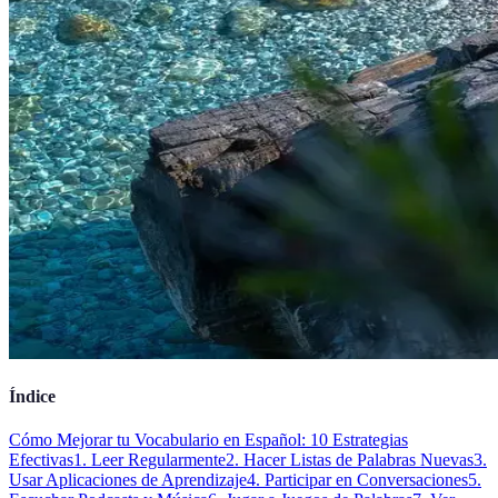
Índice
Cómo Mejorar tu Vocabulario en Español: 10 Estrategias
Efectivas
1. Leer Regularmente
2. Hacer Listas de Palabras Nuevas
3.
Usar Aplicaciones de Aprendizaje
4. Participar en Conversaciones
5.