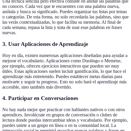
Una técnica sencilla pero efectiva consiste en anotar las palabras que
no conoces. Cada vez que te encuentres con una palabra nueva,
anótala y busca su significado. Puedes organizar tus listas por temas
o categorías. De esta forma, no solo recordarás las palabras, sino que
las verás contextualizadas, lo que facilita su memoria. Al final de
cada semana, repasa la lista y trata de usar esas palabras en frases
nuevas.
3. Usar Aplicaciones de Aprendizaje
Hoy en día, existen numerosas aplicaciones diseñadas para ayudar a
mejorar el vocabulario. Aplicaciones como Duolingo o Memrise,
por ejemplo, ofrecen ejercicios interactivos que pueden ser muy
útiles. Estas aplicaciones suelen incluir gamificación, lo que hace el
aprendizaje más entretenido. Puedes establecer metas diarias para
motivarte y seguir tu progreso. Esto no solo hará el aprendizaje más
accesible, sino también más divertido.
4. Participar en Conversaciones
No hay nada mejor que practicar con hablantes nativos o con otros
aprendices. Involúcrate en grupos de conversación o clubes de
lectura donde puedas intercambiar ideas y vocabulario. Por ejemplo,
puedes unirte a un grupo en línea o en tu comunidad local. La
interacción social te permitirá escuchar nuevas palabras y frases en