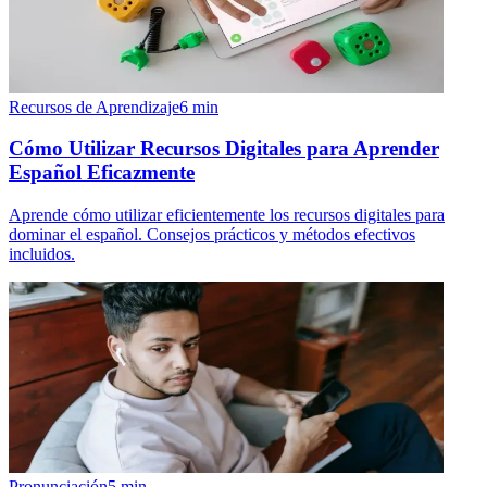
Recursos de Aprendizaje
6
min
Cómo Utilizar Recursos Digitales para Aprender
Español Eficazmente
Aprende cómo utilizar eficientemente los recursos digitales para
dominar el español. Consejos prácticos y métodos efectivos
incluidos.
Pronunciación
5
min