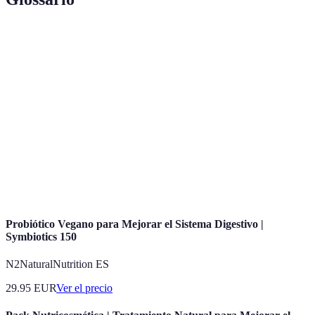
Terme
Définition
Conjunto de palabras que una persona conoce y
Vocabulario
utiliza.
Expresión cuya interpretación no puede deducirse
Modismo
de las palabras que la componen.
Uso de elementos de juego en entornos no lúdicos
Gamificación
para mejorar el aprendizaje.
Probiótico Vegano para Mejorar el Sistema Digestivo |
Symbiotics 150
N2NaturalNutrition ES
29.95
EUR
Ver el precio