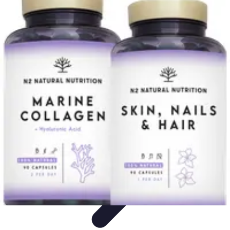
Formación en Español
Consejos y Estrategias
Consejos de Aprendizaje
Métodos de
Aprendizaje
Educación Online
Aprendizaje de Idiomas
Formación en Español