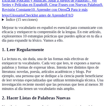
Escuchar Podcasts y Música
6. Jugar a Juegos de Palabras
7. Ver
Series y Películas en Español
8. Crear Frases con Nuevas Palabras
9.
Revisión Constante
10. Aprender con Otros
📺 Para ir más
lejos:
Glossario
Checklist antes de Aprender
FAQ
Índice
(
15
secciones
)
Mejorar tu vocabulario en español es esencial para comunicarte con
eficacia y enriquecer tu comprensión de la lengua. En este artículo,
exploraremos 10 estrategias prácticas que puedes aplicar en tu día a
día para expandir tu léxico. Vamos a ello.
1. Leer Regularmente
La lectura es, sin duda, una de las formas más efectivas de
enriquecer tu vocabulario. Cada vez que lees, te expones a nuevas
palabras y formas de expresar ideas. Intenta leer distintos tipos de
literatura: novelas, poesía, artículos académicos y blogs. Por
ejemplo, una persona que se dedique a la ciencia puede beneficiarse
de leer revistas especializadas que utilizan terminología técnica. Una
investigación reciente mostró que las personas que leen al menos 30
minutos al día tienen un vocabulario más amplio.
2. Hacer Listas de Palabras Nuevas