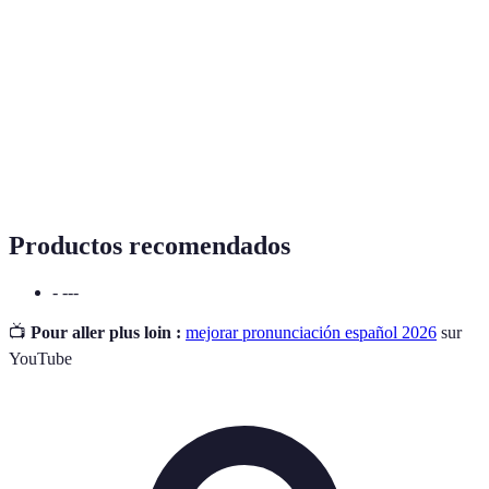
Terme
Définition
Pronunciación
Forma en que se articulan las palabras.
Entonación
Variación en el tono de voz.
Accento
Énfasis en una sílaba de una palabra.
Productos recomendados
- ---
📺
Pour aller plus loin :
mejorar pronunciación español 2026
sur
YouTube