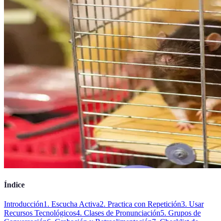
Índice
Introducción
1. Escucha Activa
2. Practica con Repetición
3. Usar
Recursos Tecnológicos
4. Clases de Pronunciación
5. Grupos de