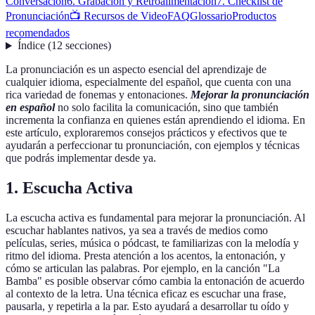
Conversación
6. Grabación y Retroalimentación
7. Checklist de
Pronunciación
📺 Recursos de Video
FAQ
Glossario
Productos
recomendados
Índice
(
12
secciones
)
La pronunciación es un aspecto esencial del aprendizaje de
cualquier idioma, especialmente del español, que cuenta con una
rica variedad de fonemas y entonaciones.
Mejorar la pronunciación
en español
no solo facilita la comunicación, sino que también
incrementa la confianza en quienes están aprendiendo el idioma. En
este artículo, exploraremos consejos prácticos y efectivos que te
ayudarán a perfeccionar tu pronunciación, con ejemplos y técnicas
que podrás implementar desde ya.
1. Escucha Activa
La escucha activa es fundamental para mejorar la pronunciación. Al
escuchar hablantes nativos, ya sea a través de medios como
películas, series, música o pódcast, te familiarizas con la melodía y
ritmo del idioma. Presta atención a los acentos, la entonación, y
cómo se articulan las palabras. Por ejemplo, en la canción "La
Bamba" es posible observar cómo cambia la entonación de acuerdo
al contexto de la letra. Una técnica eficaz es escuchar una frase,
pausarla, y repetirla a la par. Esto ayudará a desarrollar tu oído y