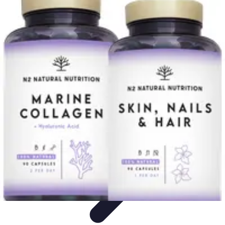
Formación en Español
Consejos y Estrategias
Consejos de Aprendizaje
Métodos de
Aprendizaje
Educación Online
Aprendizaje de Idiomas
Formación en Español