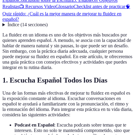
Español
Conclusión sobre la Escritura
5. Establecer Objetivos
Realistas
📺 Recursos Video
Glossario
Checklist antes de practicar
🧠
Quiz rápido: ¿Cuál es la mejor manera de mejorar tu fluidez en
español?
Índice
(
14
secciones
)
La fluidez en un idioma es uno de los objetivos más buscados por
quienes aprenden español. A menudo, se asocia con la capacidad de
hablar de manera natural y sin pausas, lo que puede ser un desafío.
Sin embargo, con la práctica diaria adecuada, cualquier persona
puede mejorar su fluidez en español. En este artículo, te ofreceremos
una guía práctica con consejos efectivos y actividades que puedes
integrar en tu rutina diaria.
1. Escucha Español Todos los Días
Una de las formas más efectivas de mejorar tu fluidez en español es
la exposición constante al idioma. Escuchar conversaciones en
español te ayudará a familiarizarte con la pronunciación, el ritmo y
la entonación del idioma. Para integrar esta práctica en tu vida diaria,
considera las siguientes actividades:
Podcast en Español
: Escucha podcasts sobre temas que te
interesen. Esto no solo te mantendrá comprometido, sino que