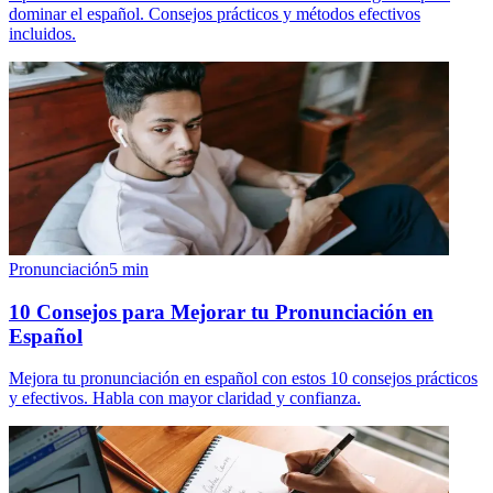
dominar el español. Consejos prácticos y métodos efectivos
incluidos.
Pronunciación
5
min
10 Consejos para Mejorar tu Pronunciación en
Español
Mejora tu pronunciación en español con estos 10 consejos prácticos
y efectivos. Habla con mayor claridad y confianza.