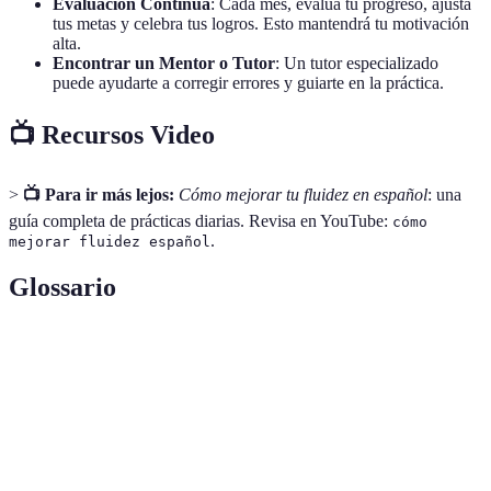
Evaluación Continua
: Cada mes, evalúa tu progreso, ajusta
tus metas y celebra tus logros. Esto mantendrá tu motivación
alta.
Encontrar un Mentor o Tutor
: Un tutor especializado
puede ayudarte a corregir errores y guiarte en la práctica.
📺 Recursos Video
>
📺 Para ir más lejos:
Cómo mejorar tu fluidez en español
: una
guía completa de prácticas diarias. Revisa en YouTube:
cómo
.
mejorar fluidez español
Glossario
Terme
Définition
Capacidad de hablar un idioma fluidamente, con
Fluidez
facilidad.
Conversación
Interacción verbal entre dos o más personas.