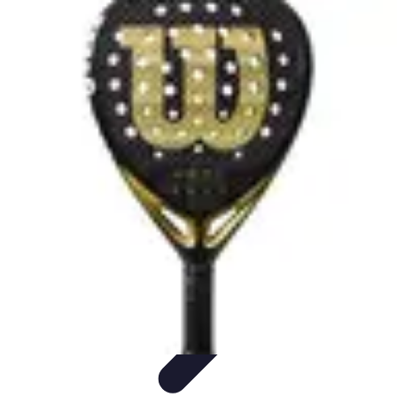
Formación en Español
Consejos y Estrategias
Consejos de Aprendizaje
Métodos de
Aprendizaje
Educación Online
Aprendizaje de Idiomas
Formación en Español