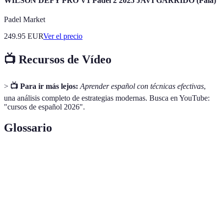
WILSON DEFY PRO V1 Padel 2 2025 JAVI GARRIDO (Pala)
Padel Market
249.95
EUR
Ver el precio
📺 Recursos de Vídeo
>
📺 Para ir más lejos:
Aprender español con técnicas efectivas
,
una análisis completo de estrategias modernas. Busca en YouTube:
"cursos de español 2026".
Glossario
Terme
Définition
Recursos
Herramientas y plataformas en línea para
Digitales
aprender y practicar idiomas.
Capacidad de interactuar para mejorar la
Interactividad