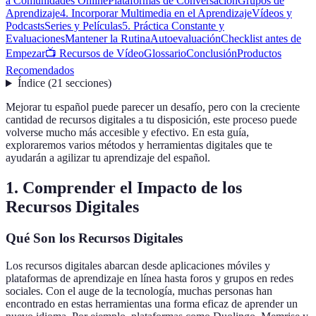
a Comunidades Online
Plataformas de Conversación
Grupos de
Aprendizaje
4. Incorporar Multimedia en el Aprendizaje
Vídeos y
Podcasts
Series y Películas
5. Práctica Constante y
Evaluaciones
Mantener la Rutina
Autoevaluación
Checklist antes de
Empezar
📺 Recursos de Vídeo
Glossario
Conclusión
Productos
Recomendados
Índice
(
21
secciones
)
Mejorar tu español puede parecer un desafío, pero con la creciente
cantidad de recursos digitales a tu disposición, este proceso puede
volverse mucho más accesible y efectivo. En esta guía,
exploraremos varios métodos y herramientas digitales que te
ayudarán a agilizar tu aprendizaje del español.
1. Comprender el Impacto de los
Recursos Digitales
Qué Son los Recursos Digitales
Los recursos digitales abarcan desde aplicaciones móviles y
plataformas de aprendizaje en línea hasta foros y grupos en redes
sociales. Con el auge de la tecnología, muchas personas han
encontrado en estas herramientas una forma eficaz de aprender un