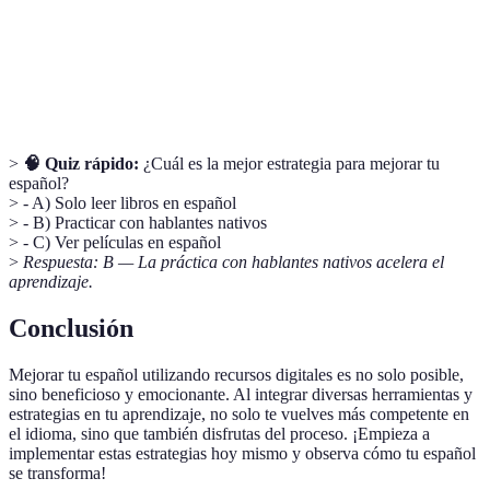
retención del aprendizaje.
Método de aprendizaje en el que se utiliza el
Inmersión
idioma en un entorno real y práctico.
>
🧠 Quiz rápido:
¿Cuál es la mejor estrategia para mejorar tu
español?
> - A) Solo leer libros en español
> - B) Practicar con hablantes nativos
> - C) Ver películas en español
>
Respuesta: B — La práctica con hablantes nativos acelera el
aprendizaje.
Conclusión
Mejorar tu español utilizando recursos digitales es no solo posible,
sino beneficioso y emocionante. Al integrar diversas herramientas y
estrategias en tu aprendizaje, no solo te vuelves más competente en
el idioma, sino que también disfrutas del proceso. ¡Empieza a
implementar estas estrategias hoy mismo y observa cómo tu español
se transforma!