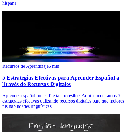
hispana.
Recursos de Aprendizaje
6
min
5 Estrategias Efectivas para Aprender Español a
Través de Recursos Digitales
Aprender español nunca fue tan accesible. Aquí te mostramos 5
estrategias efectivas utilizando recursos digitales para que mejores
tus habilidades lingüísticas.