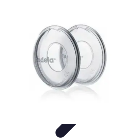
Formación en Español
Consejos y Estrategias
Consejos de Aprendizaje
Métodos de
Aprendizaje
Educación Online
Aprendizaje de Idiomas
Formación en Español