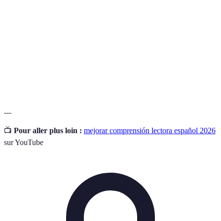
Lectora
escritos.
Proceso de lectura en el que el lector interactúa
Lectura Activa
con el texto.
Conjunto de palabras que una persona conoce y
Vocabulario
utiliza.
---
📺
Pour aller plus loin :
mejorar comprensión lectora español 2026
sur YouTube