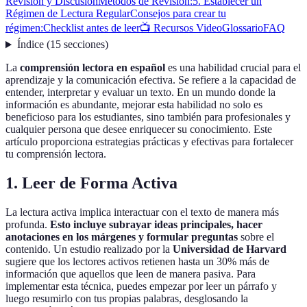
Revisión y Discusión
Métodos de Revisión:
5. Establecer un
Régimen de Lectura Regular
Consejos para crear tu
régimen:
Checklist antes de leer
📺 Recursos Video
Glossario
FAQ
Índice
(
15
secciones
)
La
comprensión lectora en español
es una habilidad crucial para el
aprendizaje y la comunicación efectiva. Se refiere a la capacidad de
entender, interpretar y evaluar un texto. En un mundo donde la
información es abundante, mejorar esta habilidad no solo es
beneficioso para los estudiantes, sino también para profesionales y
cualquier persona que desee enriquecer su conocimiento. Este
artículo proporciona estrategias prácticas y efectivas para fortalecer
tu comprensión lectora.
1. Leer de Forma Activa
La lectura activa implica interactuar con el texto de manera más
profunda.
Esto incluye subrayar ideas principales, hacer
anotaciones en los márgenes y formular preguntas
sobre el
contenido. Un estudio realizado por la
Universidad de Harvard
sugiere que los lectores activos retienen hasta un 30% más de
información que aquellos que leen de manera pasiva. Para
implementar esta técnica, puedes empezar por leer un párrafo y
luego resumirlo con tus propias palabras, desglosando la