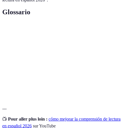
Glossario
Terme
Définition
Comprensión de
Habilidad para entender y procesar
lectura
información escrita.
Conjunto de palabras que un individuo conoce
Vocabulario
y utiliza.
Circunstancia que rodea un texto que ayuda a
Contexto
su interpretación.
---
📺
Pour aller plus loin :
cómo mejorar la comprensión de lectura
en español 2026
sur YouTube