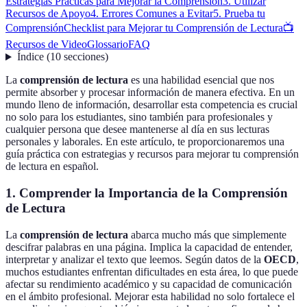
Estrategias Prácticas para Mejorar la Comprensión
3. Utilizar
Recursos de Apoyo
4. Errores Comunes a Evitar
5. Prueba tu
Comprensión
Checklist para Mejorar tu Comprensión de Lectura
📺
Recursos de Video
Glossario
FAQ
Índice
(
10
secciones
)
La
comprensión de lectura
es una habilidad esencial que nos
permite absorber y procesar información de manera efectiva. En un
mundo lleno de información, desarrollar esta competencia es crucial
no solo para los estudiantes, sino también para profesionales y
cualquier persona que desee mantenerse al día en sus lecturas
personales y laborales. En este artículo, te proporcionaremos una
guía práctica con estrategias y recursos para mejorar tu comprensión
de lectura en español.
1. Comprender la Importancia de la Comprensión
de Lectura
La
comprensión de lectura
abarca mucho más que simplemente
descifrar palabras en una página. Implica la capacidad de entender,
interpretar y analizar el texto que leemos. Según datos de la
OECD
,
muchos estudiantes enfrentan dificultades en esta área, lo que puede
afectar su rendimiento académico y su capacidad de comunicación
en el ámbito profesional. Mejorar esta habilidad no solo fortalece el