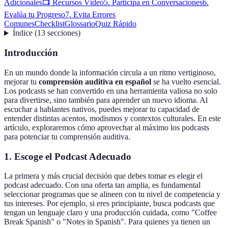
Adicionales
📺 Recursos Vídeo
5. Participa en Conversaciones
6.
Evalúa tu Progreso
7. Evita Errores
Comunes
Checklist
Glossario
Quiz Rápido
Índice
(
13
secciones
)
Introducción
En un mundo donde la información circula a un ritmo vertiginoso,
mejorar tu
comprensión auditiva en español
se ha vuelto esencial.
Los podcasts se han convertido en una herramienta valiosa no solo
para divertirse, sino también para aprender un nuevo idioma. Al
escuchar a hablantes nativos, puedes mejorar tu capacidad de
entender distintas acentos, modismos y contextos culturales. En este
artículo, exploraremos cómo aprovechar al máximo los podcasts
para potenciar tu comprensión auditiva.
1. Escoge el Podcast Adecuado
La primera y más crucial decisión que debes tomar es elegir el
podcast adecuado. Con una oferta tan amplia, es fundamental
seleccionar programas que se alineen con tu nivel de competencia y
tus intereses. Por ejemplo, si eres principiante, busca podcasts que
tengan un lenguaje claro y una producción cuidada, como "Coffee
Break Spanish" o "Notes in Spanish". Para quienes ya tienen un