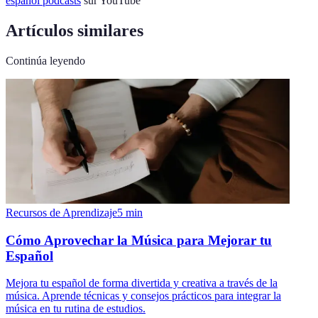
español podcasts
sur YouTube
Artículos similares
Continúa leyendo
Recursos de Aprendizaje
5
min
Cómo Aprovechar la Música para Mejorar tu
Español
Mejora tu español de forma divertida y creativa a través de la
música. Aprende técnicas y consejos prácticos para integrar la
música en tu rutina de estudios.