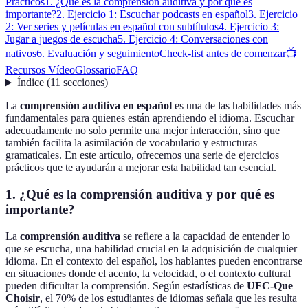
Prácticos
1. ¿Qué es la comprensión auditiva y por qué es
importante?
2. Ejercicio 1: Escuchar podcasts en español
3. Ejercicio
2: Ver series y películas en español con subtítulos
4. Ejercicio 3:
Jugar a juegos de escucha
5. Ejercicio 4: Conversaciones con
nativos
6. Evaluación y seguimiento
Check-list antes de comenzar
📺
Recursos Vídeo
Glossario
FAQ
Índice
(
11
secciones
)
La
comprensión auditiva en español
es una de las habilidades más
fundamentales para quienes están aprendiendo el idioma. Escuchar
adecuadamente no solo permite una mejor interacción, sino que
también facilita la asimilación de vocabulario y estructuras
gramaticales. En este artículo, ofrecemos una serie de ejercicios
prácticos que te ayudarán a mejorar esta habilidad tan esencial.
1. ¿Qué es la comprensión auditiva y por qué es
importante?
La
comprensión auditiva
se refiere a la capacidad de entender lo
que se escucha, una habilidad crucial en la adquisición de cualquier
idioma. En el contexto del español, los hablantes pueden encontrarse
en situaciones donde el acento, la velocidad, o el contexto cultural
pueden dificultar la comprensión. Según estadísticas de
UFC-Que
Choisir
, el 70% de los estudiantes de idiomas señala que les resulta