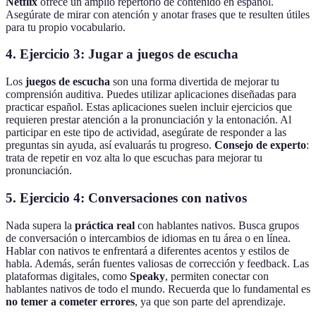
Netflix
ofrece un amplio repertorio de contenido en español.
Asegúrate de mirar con atención y anotar frases que te resulten útiles
para tu propio vocabulario.
4. Ejercicio 3: Jugar a juegos de escucha
Los
juegos de escucha
son una forma divertida de mejorar tu
comprensión auditiva. Puedes utilizar aplicaciones diseñadas para
practicar español. Estas aplicaciones suelen incluir ejercicios que
requieren prestar atención a la pronunciación y la entonación. Al
participar en este tipo de actividad, asegúrate de responder a las
preguntas sin ayuda, así evaluarás tu progreso.
Consejo de experto
:
trata de repetir en voz alta lo que escuchas para mejorar tu
pronunciación.
5. Ejercicio 4: Conversaciones con nativos
Nada supera la
práctica real
con hablantes nativos. Busca grupos
de conversación o intercambios de idiomas en tu área o en línea.
Hablar con nativos te enfrentará a diferentes acentos y estilos de
habla. Además, serán fuentes valiosas de corrección y feedback. Las
plataformas digitales, como
Speaky
, permiten conectar con
hablantes nativos de todo el mundo. Recuerda que lo fundamental es
no temer a cometer errores
, ya que son parte del aprendizaje.