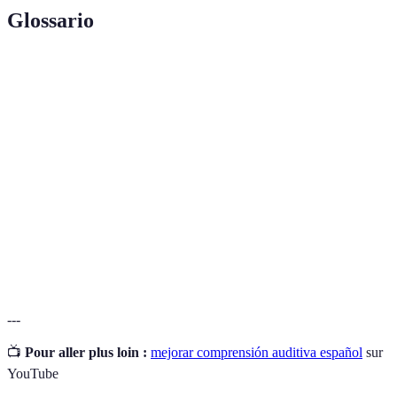
Glossario
Terme
Définition
Comprensión
Habilidad de entender el lenguaje que se escucha.
auditiva
Programa de radiodifusión digital disponible en
Podcast
línea.
Texto escrito que traduce o transcribe el diálogo
Subtítulos
de una película o programa.
---
📺
Pour aller plus loin :
mejorar comprensión auditiva español
sur
YouTube