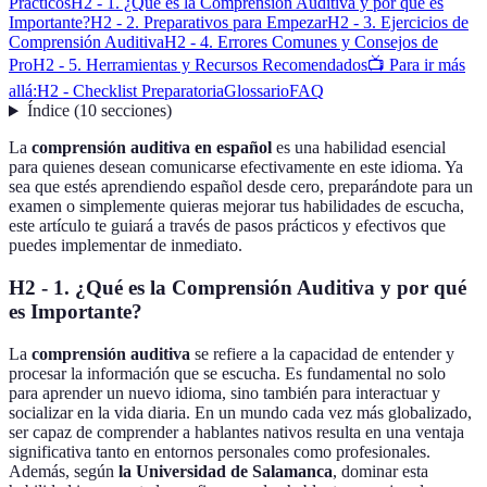
Prácticos
H2 - 1. ¿Qué es la Comprensión Auditiva y por qué es
Importante?
H2 - 2. Preparativos para Empezar
H2 - 3. Ejercicios de
Comprensión Auditiva
H2 - 4. Errores Comunes y Consejos de
Pro
H2 - 5. Herramientas y Recursos Recomendados
📺 Para ir más
allá:
H2 - Checklist Preparatoria
Glossario
FAQ
Índice
(
10
secciones
)
La
comprensión auditiva en español
es una habilidad esencial
para quienes desean comunicarse efectivamente en este idioma. Ya
sea que estés aprendiendo español desde cero, preparándote para un
examen o simplemente quieras mejorar tus habilidades de escucha,
este artículo te guiará a través de pasos prácticos y efectivos que
puedes implementar de inmediato.
H2 - 1. ¿Qué es la Comprensión Auditiva y por qué
es Importante?
La
comprensión auditiva
se refiere a la capacidad de entender y
procesar la información que se escucha. Es fundamental no solo
para aprender un nuevo idioma, sino también para interactuar y
socializar en la vida diaria. En un mundo cada vez más globalizado,
ser capaz de comprender a hablantes nativos resulta en una ventaja
significativa tanto en entornos personales como profesionales.
Además, según
la Universidad de Salamanca
, dominar esta