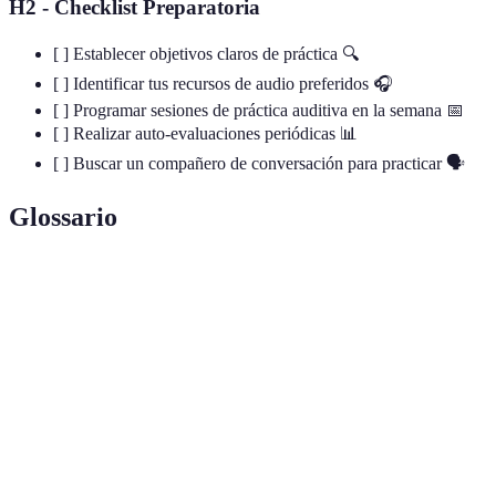
H2 - Checklist Preparatoria
[ ] Establecer objetivos claros de práctica 🔍
[ ] Identificar tus recursos de audio preferidos 🎧
[ ] Programar sesiones de práctica auditiva en la semana 📅
[ ] Realizar auto-evaluaciones periódicas 📊
[ ] Buscar un compañero de conversación para practicar 🗣️
Glossario
Terme
Definición
Comprensión
Capacidad de entender el lenguaje hablado.
auditiva
Dictado
Ejercicio de escuchar y escribir lo que se oye.
Estrategia de escucha enfocada en la captación
Escucha activa
del mensaje.