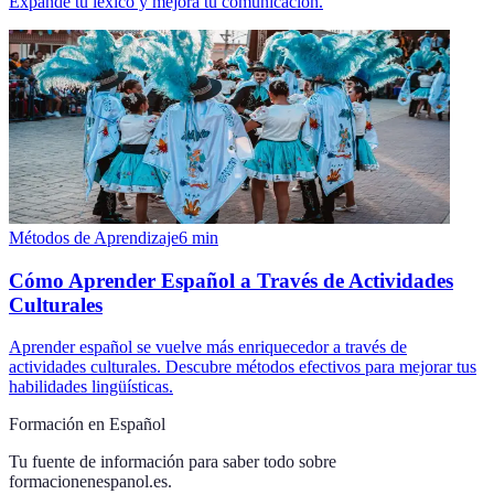
Expande tu léxico y mejora tu comunicación.
Métodos de Aprendizaje
6
min
Cómo Aprender Español a Través de Actividades
Culturales
Aprender español se vuelve más enriquecedor a través de
actividades culturales. Descubre métodos efectivos para mejorar tus
habilidades lingüísticas.
Formación en Español
Tu fuente de información para saber todo sobre
formacionenespanol.es
.