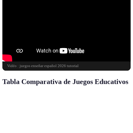
Vidéo : juegos enseñar español 2026 tutorial
Tabla Comparativa de Juegos Educativos
Juego
Edad Recomendada
Objetivo
Tecnologí
Crucigrama
8+
Vocabulario
No
Duolingo
12+
Vocabulario
Sí