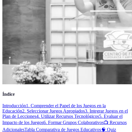
Índice
Introducción
1. Comprender el Papel de los Juegos en la
Educación
2. Seleccionar Juegos Apropiados
3. Integrar Juegos en el
Plan de Lecciones
4. Utilizar Recursos Tecnológicos
5. Evaluar el
Impacto de los Juegos
6. Formar Grupos Colaborativos
📺 Recursos
Adicionales
Tabla Comparativa de Juegos Educativos
🧠 Quiz