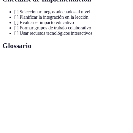
[ ] Seleccionar juegos adecuados al nivel
[ ] Planificar la integración en la lección
[ ] Evaluar el impacto educativo
[ ] Formar grupos de trabajo colaborativo
[ ] Usar recursos tecnológicos interactivos
Glossario
Término
Definición
Integración de elementos de juego en otros
Gamificación
contextos para motivar participación.
Conjunto de palabras que una persona conoce o
Vocabulario
utiliza.
Juego de preguntas y respuestas sobre diversos
Trivial
temas.