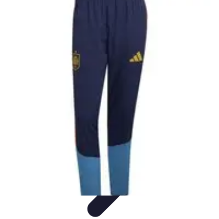
Formación en Español
Consejos y Estrategias
Consejos de Aprendizaje
Métodos de
Aprendizaje
Educación Online
Aprendizaje de Idiomas
Formación en Español