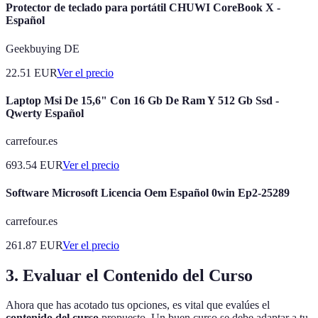
Protector de teclado para portátil CHUWI CoreBook X -
Español
Geekbuying DE
22.51
EUR
Ver el precio
Laptop Msi De 15,6" Con 16 Gb De Ram Y 512 Gb Ssd -
Qwerty Español
carrefour.es
693.54
EUR
Ver el precio
Software Microsoft Licencia Oem Español 0win Ep2-25289
carrefour.es
261.87
EUR
Ver el precio
3. Evaluar el Contenido del Curso
Ahora que has acotado tus opciones, es vital que evalúes el
contenido del curso
propuesto. Un buen curso se debe adaptar a tu