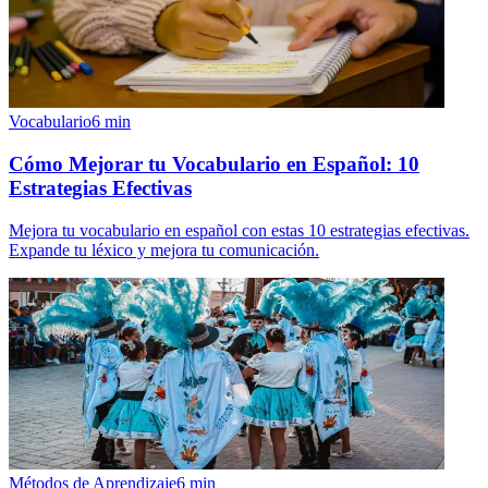
Vocabulario
6
min
Cómo Mejorar tu Vocabulario en Español: 10
Estrategias Efectivas
Mejora tu vocabulario en español con estas 10 estrategias efectivas.
Expande tu léxico y mejora tu comunicación.
Métodos de Aprendizaje
6
min