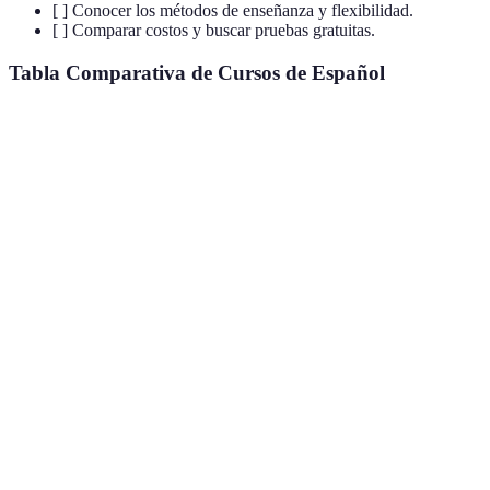
[ ] Conocer los métodos de enseñanza y flexibilidad.
[ ] Comparar costos y buscar pruebas gratuitas.
Tabla Comparativa de Cursos de Español
Criterio
Curso A
Curso B
Curso C
Verdict
Curso A
Precio
200 EUR
300 EUR
150 EUR
es mejor
12
8
A igual
Duración
10 semanas
semanas
semanas
a C
Depende
Nivel
Principiante
Intermedio
Avanzado
de tu
inicial
nivel
C es
Modalidad
Presencial
Online
Híbrido
versátil