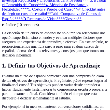
Investigar Reputación y Credenciales del Proveedor**
**3. Evaluar
el Contenido del Curso**
**4. Métodos de Enseñanza y
Flexibilidad**
**5. Costos y Prueba del Curso**
✅ Checklist antes
de elegir un curso de español
**Tabla Comparativa de Cursos de
Español**
**📺 Recursos de Video**
**Glosario**
Índice
(
10
secciones
)
La elección de un curso de español no solo implica seleccionar una
opción superficial, sino entender y evaluar múltiples factores que
aseguren una experiencia de aprendizaje efectiva. En este artículo, te
proporcionaremos una guía paso a paso para evaluar cursos de
español, además de datos relevantes y consejos para que tomes una
decisión informada.
1. Definir tus Objetivos de Aprendizaje
Evaluar un curso de español comienza con una comprensión clara
de tus
objetivos de aprendizaje
. Pregúntate: ¿Qué esperas lograr al
finalizar el curso? Tus objetivos pueden variar desde aprender a
hablar fluidamente hasta mejorar tu comprensión escrita o prepararte
para un examen oficial. Considera también el tiempo que estás
dispuesto a dedicar semanalmente al estudio.
Por ejemplo, si tu meta es mantener conversaciones cotidianas, un