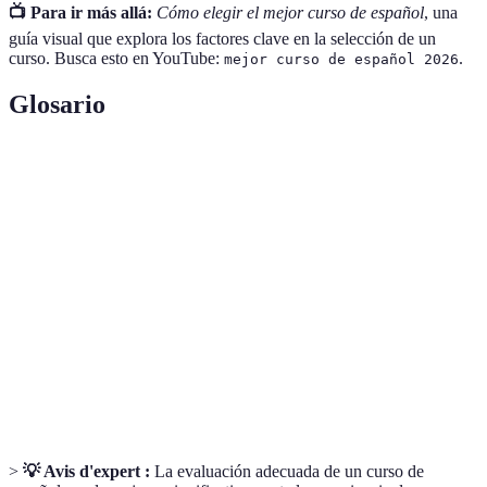
📺 Para ir más allá:
Cómo elegir el mejor curso de español
, una
guía visual que explora los factores clave en la selección de un
curso. Busca esto en YouTube:
.
mejor curso de español 2026
Glosario
Terme
Définition
E-
Aprendizaje que se realiza a través de la tecnología y
Learning
recursos digitales.
Método de aprendizaje de idiomas que implica una
Inmersión
exposición intensiva al idioma en un entorno real.
Asistencia adicional proporcionada por un profesor o
Tutoría
tutor para mejorar el aprendizaje.
>
💡 Avis d'expert :
La evaluación adecuada de un curso de