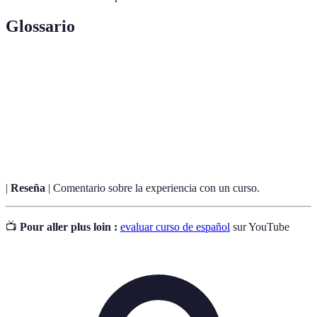
Glossario
Terme
Définition
Metodología
Método utilizado para enseñar el idioma español.
Instructor
Persona encargada de impartir el curso de español.
|
Reseña
| Comentario sobre la experiencia con un curso.
📺
Pour aller plus loin :
evaluar curso de español
sur YouTube