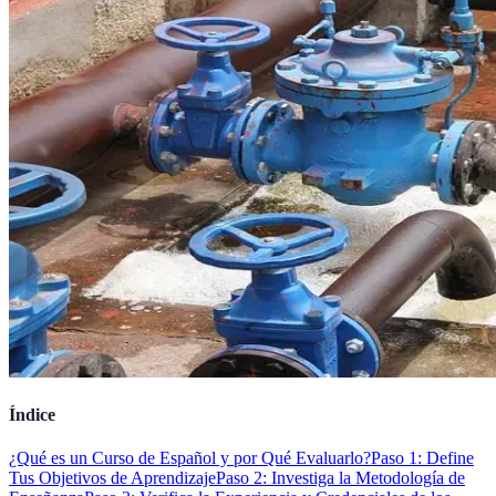
Índice
¿Qué es un Curso de Español y por Qué Evaluarlo?
Paso 1: Define
Tus Objetivos de Aprendizaje
Paso 2: Investiga la Metodología de