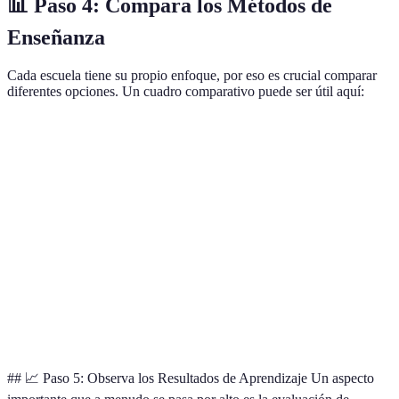
📊 Paso 4: Compara los Métodos de
Enseñanza
Cada escuela tiene su propio enfoque, por eso es crucial comparar
diferentes opciones. Un cuadro comparativo puede ser útil aquí:
Método de Enseñanza
Escuela A
Escuela B
Escuela C
Enfoque Comunicativo
Sí
No
Sí
Recursos Multimedia
Sí
Sí
No
Tamaño de Clases
Pequeñas
Grandes
Medianas
Experiencia del
10 años
5 años
15 años
Profesor
## 📈 Paso 5: Observa los Resultados de Aprendizaje Un aspecto