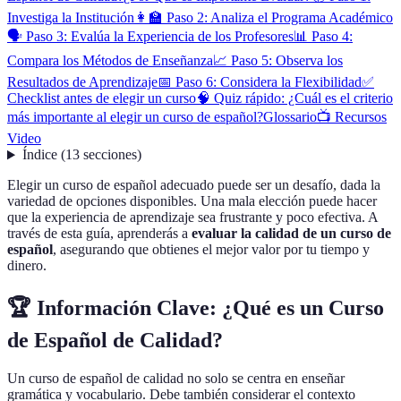
Investiga la Institución
👩‍🏫 Paso 2: Analiza el Programa Académico
🗣️ Paso 3: Evalúa la Experiencia de los Profesores
📊 Paso 4:
Compara los Métodos de Enseñanza
📈 Paso 5: Observa los
Resultados de Aprendizaje
📅 Paso 6: Considera la Flexibilidad
✅
Checklist antes de elegir un curso
🧠 Quiz rápido: ¿Cuál es el criterio
más importante al elegir un curso de español?
Glossario
📺 Recursos
Video
Índice
(
13
secciones
)
Elegir un curso de español adecuado puede ser un desafío, dada la
variedad de opciones disponibles. Una mala elección puede hacer
que la experiencia de aprendizaje sea frustrante y poco efectiva. A
través de esta guía, aprenderás a
evaluar la calidad de un curso de
español
, asegurando que obtienes el mejor valor por tu tiempo y
dinero.
🏆 Información Clave: ¿Qué es un Curso
de Español de Calidad?
Un curso de español de calidad no solo se centra en enseñar
gramática y vocabulario. Debe también considerar el contexto