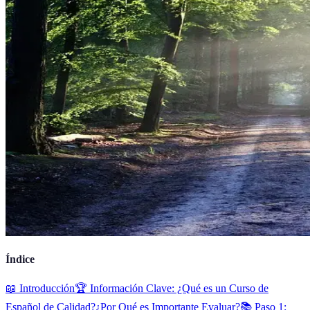
Índice
📖 Introducción
🏆 Información Clave: ¿Qué es un Curso de
Español de Calidad?
¿Por Qué es Importante Evaluar?
📚 Paso 1: