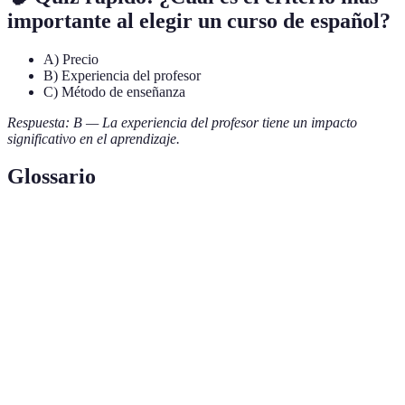
importante al elegir un curso de español?
A) Precio
B) Experiencia del profesor
C) Método de enseñanza
Respuesta: B — La experiencia del profesor tiene un impacto
significativo en el aprendizaje.
Glossario
Terme
Définition
Reconocimiento oficial de la calidad que recibe
Acreditación
una institución o un curso.
Método
Enfoque de enseñanza que prioriza la interacción
Comunicativo
en el aprendizaje de un idioma.
Evaluación de
Proceso para medir el avance y los logros de los