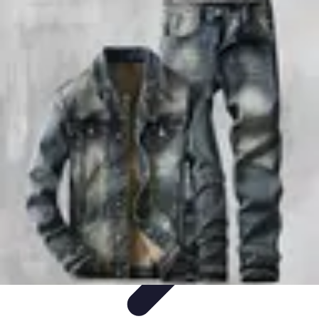
Formación en Español
Consejos y Estrategias
Consejos de Aprendizaje
Métodos de
Aprendizaje
Educación Online
Aprendizaje de Idiomas
Formación en Español