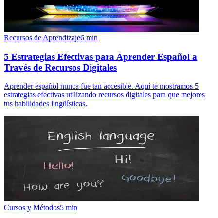
Recursos de Aprendizaje
6
min
5 Estrategias Efectivas para Aprender Español a
Través de Recursos Digitales
Aprender español nunca fue tan accesible. Aquí te mostramos 5
estrategias efectivas utilizando recursos digitales para que mejores
tus habilidades lingüísticas.
Cursos y Métodos
5
min