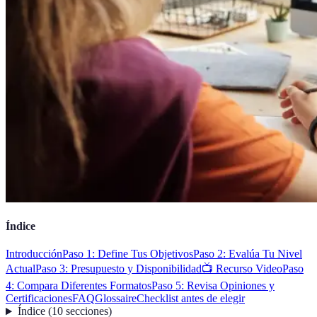
Índice
Introducción
Paso 1: Define Tus Objetivos
Paso 2: Evalúa Tu Nivel
Actual
Paso 3: Presupuesto y Disponibilidad
📺 Recurso Video
Paso
4: Compara Diferentes Formatos
Paso 5: Revisa Opiniones y
Certificaciones
FAQ
Glossaire
Checklist antes de elegir
Índice
(
10
secciones
)