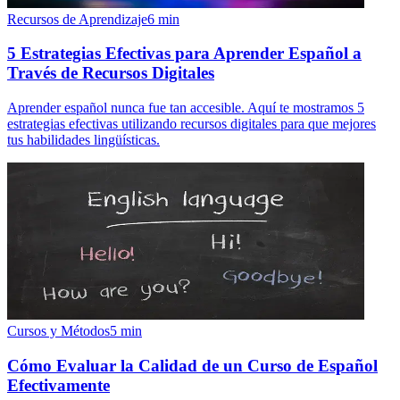
Recursos de Aprendizaje
6
min
5 Estrategias Efectivas para Aprender Español a
Través de Recursos Digitales
Aprender español nunca fue tan accesible. Aquí te mostramos 5
estrategias efectivas utilizando recursos digitales para que mejores
tus habilidades lingüísticas.
Cursos y Métodos
5
min
Cómo Evaluar la Calidad de un Curso de Español
Efectivamente