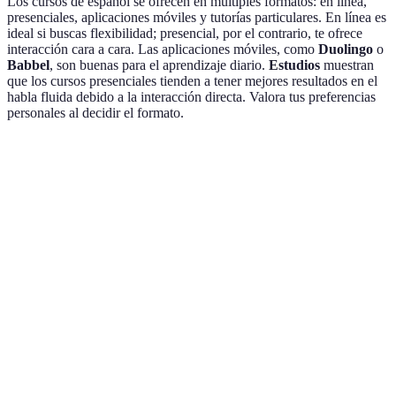
Los cursos de español se ofrecen en múltiples formatos: en línea,
presenciales, aplicaciones móviles y tutorías particulares. En línea es
ideal si buscas flexibilidad; presencial, por el contrario, te ofrece
interacción cara a cara. Las aplicaciones móviles, como
Duolingo
o
Babbel
, son buenas para el aprendizaje diario.
Estudios
muestran
que los cursos presenciales tienden a tener mejores resultados en el
habla fluida debido a la interacción directa. Valora tus preferencias
personales al decidir el formato.
Formato
Flexibilidad
Interacción
Costo
Efectivi
En línea
Alta
Baja
Variable
Media
Presencial
Media
Alta
Alta
Alta
App
Muy Alta
Nula
Baja
Baja
Móvil
Muy
Tutorías
Baja
Alta
Muy Alt
Alta