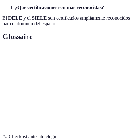
¿Qué certificaciones son más reconocidas?
El
DELE
y el
SIELE
son certificados ampliamente reconocidos
para el dominio del español.
Glossaire
Terme
Définition
Diploma de Español como Lengua Extranjera,
DELE
reconocido internacionalmente.
Servicio Internacional de Evaluación de la Lengua
SIELE
Española, moderno y flexible.
Instituto
Organización global que promueve la enseñanza del
Cervantes
español.
## Checklist antes de elegir