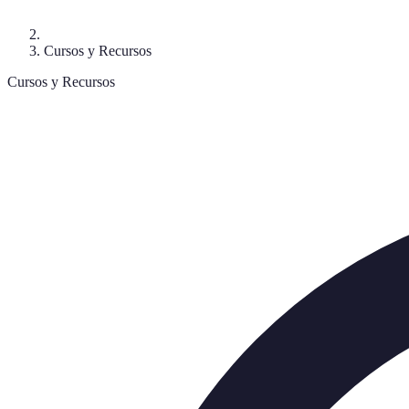
Cursos y Recursos
Cursos y Recursos