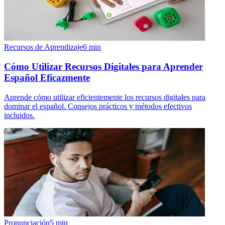
Recursos de Aprendizaje
6
min
Cómo Utilizar Recursos Digitales para Aprender
Español Eficazmente
Aprende cómo utilizar eficientemente los recursos digitales para
dominar el español. Consejos prácticos y métodos efectivos
incluidos.
Pronunciación
5
min