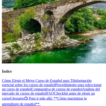
Índice
Cómo Elegir el Mejor Curso de Español para Ti
Información
esencial sobre los cursos de español
Procedimiento para seleccionar
un curso de español
Comparativa de cursos de español
Análisis del
mercado de cursos de español
FAQ
Checklist antes de elegir un
curso
Glossario
📺 Para ir más allá: **Cómo maximizar tu
aprendizaje de español**.