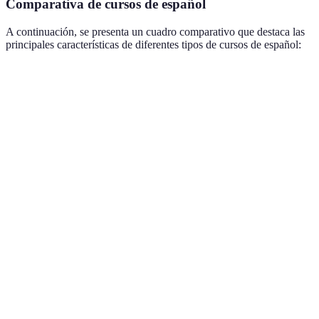
Comparativa de cursos de español
A continuación, se presenta un cuadro comparativo que destaca las
principales características de diferentes tipos de cursos de español:
Característica
Curso Presencial
Curso Online
Curso Mi
Flexibilidad
Baja
Alta
Media
Interacción
Alta
Media
Alta
social
Amplio
Acceso a
Limitado a la
acceso a
Acceso
recursos
clase
materiales
combinad
online
Generalmente
Generalmente
Costo
Moderado