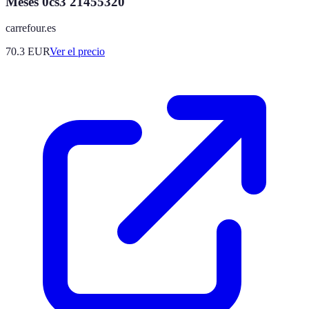
Meses 0cs3 21455320
carrefour.es
70.3
EUR
Ver el precio