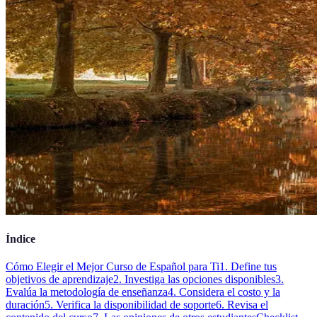
Índice
Cómo Elegir el Mejor Curso de Español para Ti
1. Define tus
objetivos de aprendizaje
2. Investiga las opciones disponibles
3.
Evalúa la metodología de enseñanza
4. Considera el costo y la
duración
5. Verifica la disponibilidad de soporte
6. Revisa el