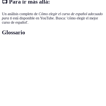
📺 Para ir más allá:
Un análisis completo de
Cómo elegir el curso de español adecuado
para ti
está disponible en YouTube. Busca: 'cómo elegir el mejor
curso de español'.
Glossario
Terme
Définition
Curso en
Formato de aprendizaje a distancia, accesible
línea
desde cualquier lugar con internet.
Metodología
Método o enfoque utilizado por los instructores
de enseñanza
en un curso.
Soporte al
Ayuda adicional disponible para los estudiantes,
estudiante
como tutorías o foros de discusión.