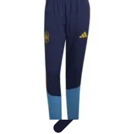
Formación en Español
Consejos y Estrategias
Consejos de Aprendizaje
Métodos de
Aprendizaje
Educación Online
Aprendizaje de Idiomas
Formación en Español