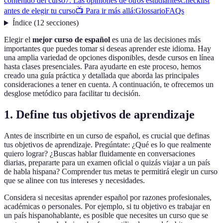
contenido del curso
7. Las opiniones de otros estudiantes
Checklist
antes de elegir tu curso
📺 Para ir más allá:
Glossario
FAQs
Índice
(
12
secciones
)
Elegir el
mejor curso de español
es una de las decisiones más
importantes que puedes tomar si deseas aprender este idioma. Hay
una amplia variedad de opciones disponibles, desde cursos en línea
hasta clases presenciales. Para ayudarte en este proceso, hemos
creado una guía práctica y detallada que aborda las principales
consideraciones a tener en cuenta. A continuación, te ofrecemos un
desglose metódico para facilitar tu decisión.
1. Define tus objetivos de aprendizaje
Antes de inscribirte en un curso de español, es crucial que definas
tus objetivos de aprendizaje. Pregúntate: ¿Qué es lo que realmente
quiero lograr? ¿Buscas hablar fluidamente en conversaciones
diarias, prepararte para un examen oficial o quizás viajar a un país
de habla hispana? Comprender tus metas te permitirá elegir un curso
que se alinee con tus intereses y necesidades.
Considera si necesitas aprender español por razones profesionales,
académicas o personales. Por ejemplo, si tu objetivo es trabajar en
un país hispanohablante, es posible que necesites un curso que se