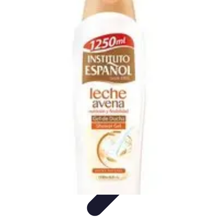
Formación en Español
Consejos y Estrategias
Consejos de Aprendizaje
Métodos de
Aprendizaje
Educación Online
Aprendizaje de Idiomas
Formación en Español