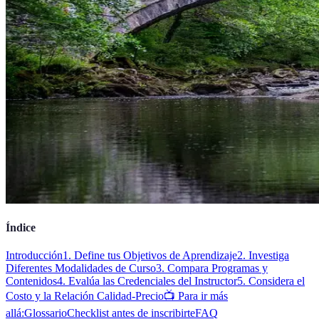
Índice
Introducción
1. Define tus Objetivos de Aprendizaje
2. Investiga
Diferentes Modalidades de Curso
3. Compara Programas y
Contenidos
4. Evalúa las Credenciales del Instructor
5. Considera el
Costo y la Relación Calidad-Precio
📺 Para ir más
allá:
Glossario
Checklist antes de inscribirte
FAQ