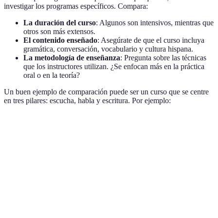
investigar los programas específicos. Compara:
La duración del curso
: Algunos son intensivos, mientras que
otros son más extensos.
El contenido enseñado
: Asegúrate de que el curso incluya
gramática, conversación, vocabulario y cultura hispana.
La metodología de enseñanza
: Pregunta sobre las técnicas
que los instructores utilizan. ¿Se enfocan más en la práctica
oral o en la teoría?
Un buen ejemplo de comparación puede ser un curso que se centre
en tres pilares: escucha, habla y escritura. Por ejemplo:
Curso
Duración
Estructura
Modalidad
Curso
40% práctica, 60%
6 meses
Presencial
A
teoría
Curso
60% práctica, 40%
3 meses
En línea
B
teoría
Curso
50% práctica, 50%