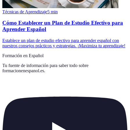
Técnicas de Aprendizaje
5
min
Cómo Establecer un Plan de Estudio Efectivo para
Aprender Español
Establece un plan de estudio efectivo para aprender español con
nuestros consejos prácticos y estrategias. ¡Maximiza tu aprendizaje!
Formación en Español
Tu fuente de información para saber todo sobre
formacionenespanol.es
.