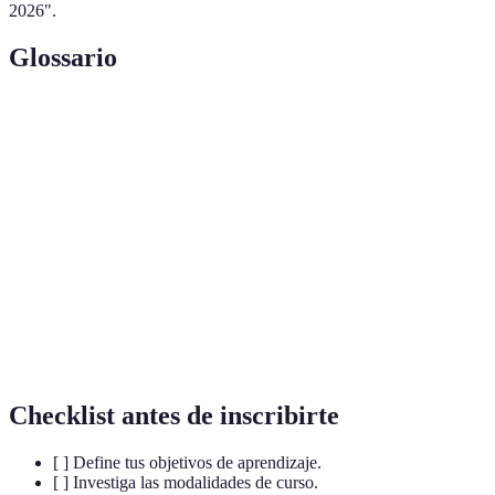
2026".
Glossario
Terme
Définition
Curso de
Programa educativo diseñado para enseñar el
español
idioma español.
Modo en que se imparte la enseñanza (presencial,
Modalidad
en línea, etc.).
Persona que enseña y guía el aprendizaje de los
Instructor
estudiantes.
Checklist antes de inscribirte
[ ] Define tus objetivos de aprendizaje.
[ ] Investiga las modalidades de curso.