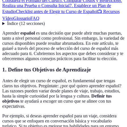
Considera el Formato del Curso
5. Comparar Costos y Beneficios
6.
Realiza una Prueba o Consulta Inicial
7. Establece un Plan de
Estudio
Checklist antes de Elegir tu Curso de Español
📺 Recursos
Vídeo
Glossario
FAQ
Índice
(
12
secciones
)
Aprender
español
es una decisión que puede abrir muchas puertas,
tanto a nivel personal como profesional. Sin embargo, la variedad de
cursos disponibles puede resultar abrumadora. En este artículo, te
guiaré a través del proceso de selección del curso de español más
adecuado para ti. Cubriremos los aspectos que debes considerar y te
ofreceremos algunos consejos prácticos para facilitar tu elección.
1. Define tus Objetivos de Aprendizaje
Antes de elegir un curso de español, es fundamental que tengas
claros tus objetivos. Pregúntate: ¿por qué quiero aprender español?
Las razones pueden variar desde planes de viaje, trabajo, estudios,
hasta la simple curiosidad por la lengua y cultura.
Definir tus
objetivos
te ayudará a escoger un curso que se alinee con tus
expectativas.
Por ejemplo, si deseas aprender español para un viaje, considera
cursos que se enfoquen en conversación básica y vocabulario
turístico. Si tu objetivo es mejorar tus habilidades para un entorno