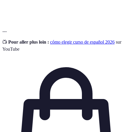
Conjunto de métodos y técnicas utilizadas en un
Metodología
curso para facilitar el aprendizaje.
---
📺
Pour aller plus loin :
cómo elegir curso de español 2026
sur
YouTube