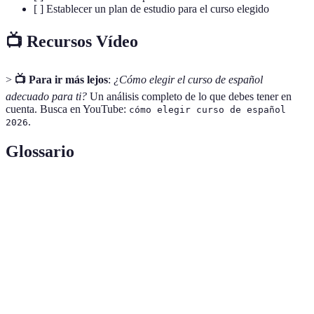
[ ] Establecer un plan de estudio para el curso elegido
📺 Recursos Vídeo
>
📺 Para ir más lejos
:
¿Cómo elegir el curso de español
adecuado para ti?
Un análisis completo de lo que debes tener en
cuenta. Busca en YouTube:
cómo elegir curso de español
.
2026
Glossario
Terme
Définition
Expertise, Authoritativeness and Trustworthiness,
E-E-A-T
crucial for quality content.
Conjunto de palabras que se utilizan en un idioma,
Vocabulario
esencial para la comprensión y expresión.