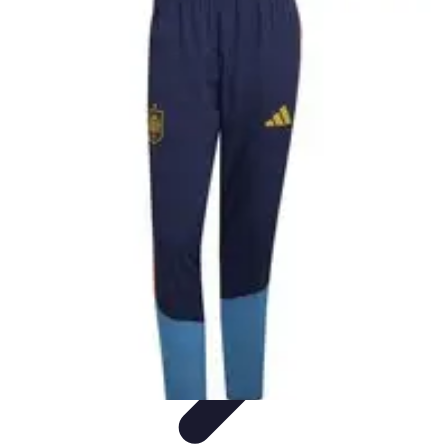
Formación en Español
Consejos y Estrategias
Consejos de Aprendizaje
Métodos de
Aprendizaje
Educación Online
Aprendizaje de Idiomas
Formación en Español