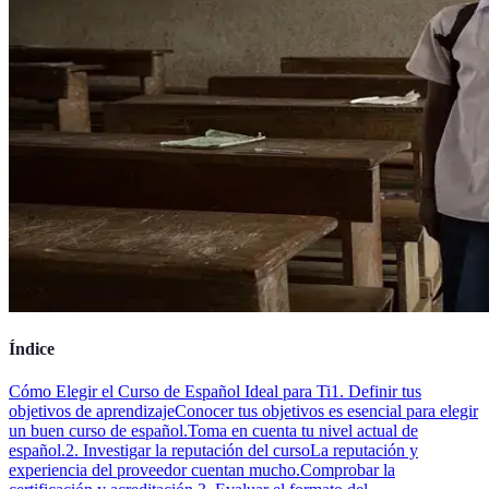
Índice
Cómo Elegir el Curso de Español Ideal para Ti
1. Definir tus
objetivos de aprendizaje
Conocer tus objetivos es esencial para elegir
un buen curso de español.
Toma en cuenta tu nivel actual de
español.
2. Investigar la reputación del curso
La reputación y
experiencia del proveedor cuentan mucho.
Comprobar la