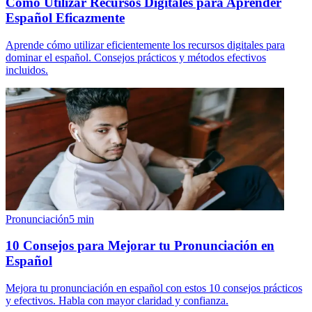
Cómo Utilizar Recursos Digitales para Aprender
Español Eficazmente
Aprende cómo utilizar eficientemente los recursos digitales para
dominar el español. Consejos prácticos y métodos efectivos
incluidos.
Pronunciación
5
min
10 Consejos para Mejorar tu Pronunciación en
Español
Mejora tu pronunciación en español con estos 10 consejos prácticos
y efectivos. Habla con mayor claridad y confianza.