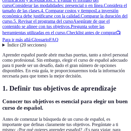
certificación y acreditación.
3. Evaluar el formato del
curso
Considerar las modalidades: presencial o en línea.
Considera el
tamaño de las clases.
4. Comparar costos y tiempos
La inversión
económica debe justificarse con la calidad.
Comparar la duración del
curso.
5. Revisar el programa del curso
Asegúrate de que el
contenido se alinee con tus objetivos.
Pregunta sobre las
herramientas utilizadas en el curso.
Checklist antes de comprar
📺
Para ir más allá:
Glossario
FAQ
Índice
(
20
secciones
)
Aprender español puede abrir muchas puertas, tanto a nivel personal
como profesional. Sin embargo, elegir el curso de español adecuado
para ti puede ser un desafío, dado el gran número de opciones
disponibles. En esta guía, te proporcionaremos toda la información
necesaria para que tomes la mejor decisión.
1. Definir tus objetivos de aprendizaje
Conocer tus objetivos es esencial para elegir un buen
curso de español.
Antes de comenzar la búsqueda de un curso de español, es
importante que definas claramente tus objetivos. Pregúntate a ti
mismo: ¿Por qué quieres aprender español? ¿Es para viajar, para