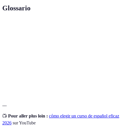
Glossario
Terme
Définition
Aprendizaje a través de plataformas digitales,
E-Learning
permitiendo estudiar a tu propio ritmo.
Certificación que garantiza un estándar de calidad
Acreditación
del curso.
Inmersión
Método de aprendizaje que implica una exposición
Lingüística
intensa al idioma en un entorno natural.
---
📺
Pour aller plus loin :
cómo elegir un curso de español eficaz
2026
sur YouTube