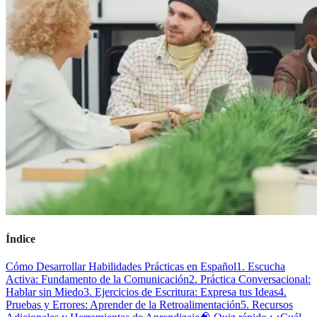
Índice
Cómo Desarrollar Habilidades Prácticas en Español
1. Escucha
Activa: Fundamento de la Comunicación
2. Práctica Conversacional:
Hablar sin Miedo
3. Ejercicios de Escritura: Expresa tus Ideas
4.
Pruebas y Errores: Aprender de la Retroalimentación
5. Recursos