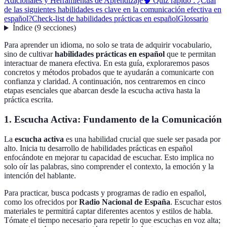
Adicionales y Herramientas de Aprendizaje
🧠 Quiz rápido : ¿Cuál
de las siguientes habilidades es clave en la comunicación efectiva en
español?
Check-list de habilidades prácticas en español
Glossario
Índice
(
9
secciones
)
Para aprender un idioma, no solo se trata de adquirir vocabulario,
sino de cultivar
habilidades prácticas en español
que te permitan
interactuar de manera efectiva. En esta guía, exploraremos pasos
concretos y métodos probados que te ayudarán a comunicarte con
confianza y claridad. A continuación, nos centraremos en cinco
etapas esenciales que abarcan desde la escucha activa hasta la
práctica escrita.
1. Escucha Activa: Fundamento de la Comunicación
La
escucha activa
es una habilidad crucial que suele ser pasada por
alto. Inicia tu desarrollo de habilidades prácticas en español
enfocándote en mejorar tu capacidad de escuchar. Esto implica no
solo oír las palabras, sino comprender el contexto, la emoción y la
intención del hablante.
Para practicar, busca podcasts y programas de radio en español,
como los ofrecidos por
Radio Nacional de España
. Escuchar estos
materiales te permitirá captar diferentes acentos y estilos de habla.
Tómate el tiempo necesario para repetir lo que escuchas en voz alta;