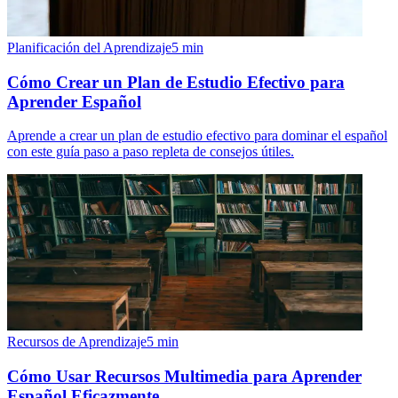
Planificación del Aprendizaje
5
min
Cómo Crear un Plan de Estudio Efectivo para
Aprender Español
Aprende a crear un plan de estudio efectivo para dominar el español
con este guía paso a paso repleta de consejos útiles.
Recursos de Aprendizaje
5
min
Cómo Usar Recursos Multimedia para Aprender
Español Eficazmente