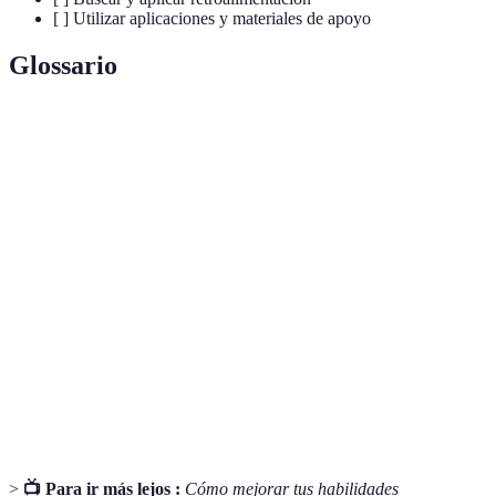
[ ] Utilizar aplicaciones y materiales de apoyo
Glossario
Terme
Définition
La capacidad de comprender y procesar
Escucha Activa
información mientras se escucha a otra
persona.
Interacción verbal entre dos o más personas
Conversación
en la que se intercambia información.
Información sobre el rendimiento o
Retroalimentación
comportamiento que se utiliza para mejorar
futuras actuaciones.
>
📺 Para ir más lejos :
Cómo mejorar tus habilidades