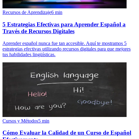
Recursos de Aprendizaje
6
min
5 Estrategias Efectivas para Aprender Español a
Través de Recursos Digitales
Aprender español nunca fue tan accesible. Aquí te mostramos 5
estrategias efectivas utilizando recursos digitales para que mejores
tus habilidades lingüísticas.
Cursos y Métodos
5
min
Cómo Evaluar la Calidad de un Curso de Español