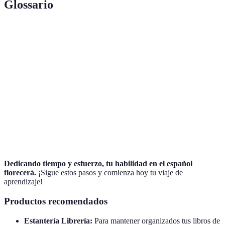
Glossario
Terme
Définition
Gramática
Conjunto de reglas que rigen el uso de un idioma.
Vocabulario
Conjunto de palabras y expresiones de un idioma.
Intercambio
Actividad donde dos personas de diferentes
de
idiomas se ayudan mutuamente a aprender el
conversación
idioma del otro.
Dedicando tiempo y esfuerzo, tu habilidad en el español
florecerá.
¡Sigue estos pasos y comienza hoy tu viaje de
aprendizaje!
Productos recomendados
Estantería Librería:
Para mantener organizados tus libros de