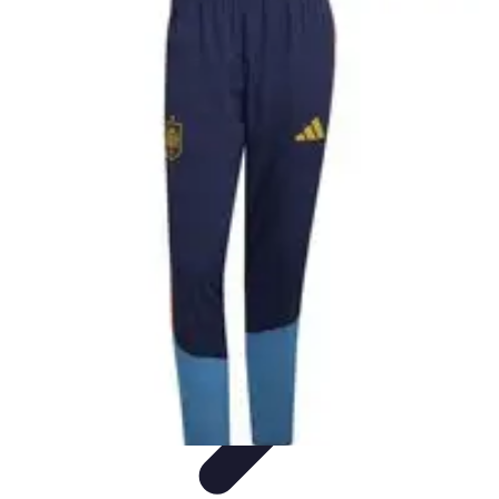
Formación en Español
Consejos y Estrategias
Consejos de Aprendizaje
Métodos de
Aprendizaje
Educación Online
Aprendizaje de Idiomas
Formación en Español