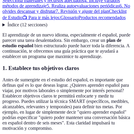
Selecciona materiales y recursos adecuados
4. Incluye variados
métodos de aprendizaje
5. Realiza autoevaluaciones periódicas
6. No
olvides descansar y disfrutar
7. Revisión y ajuste del plan
Checklist
de Estudio
📺 Para ir más lejos:
Glossario
Productos recomendados
Índice
(
12
secciones
)
El aprendizaje de un nuevo idioma, especialmente el español, puede
parecer una tarea desalentadora. Sin embargo, crear un
plan de
estudio español
bien estructurado puede hacer toda la diferencia. A
continuación, te ofrecemos una guía práctica que te ayudará a
establecer un programa que maximice tu aprendizaje.
1. Establece tus objetivos claros
Antes de sumergirte en el estudio del español, es importante que
definas qué es lo que deseas lograr. ¿Quieres aprender español para
viajar, por motivos laborales o simplemente por interés personal?
Establecer objetivos claros te permitirá enfocarte y medir tu
progreso. Puedes utilizar la técnica SMART (específicos, medibles,
alcanzables, relevantes y temporales) para definir tus metas. Por
ejemplo, en lugar de simplemente decir "quiero aprender español"
podrías especificar "quiero poder mantener una conversación básica
en español dentro de seis meses". Esta claridad impulsará tu
motivación y compromiso.