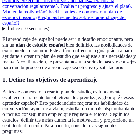
estudio
3. Selecciona los recursos adecuados
4. Practica la
conversación regularmente
5. Evalúa tu progreso y ajusta el plan
6.
Mantén la motivación
Checklist antes de comenzar tu plan de
estudio
Glossario
¿Preguntas frecuentes sobre el aprendizaje del
español?
Índice
(
10
secciones
)
El aprendizaje del español puede ser un desafío emocionante, pero
sin un
plan de estudio español
bien definido, las posibilidades de
éxito pueden disminuir. Este artículo ofrece una guía práctica para
ayudarte a crear un plan de estudio que se ajuste a tus necesidades y
metas. A continuación, te presentamos una serie de pasos y consejos
para que tu proceso de aprendizaje sea efectivo y satisfactorio.
1. Define tus objetivos de aprendizaje
Antes de comenzar a crear tu plan de estudio, es fundamental
establecer claramente tus objetivos de aprendizaje. ¿Por qué deseas
aprender español? Esto puede incluir: mejorar tus habilidades de
conversación, ayudarte a viajar, estudiar en un país hispanohablante,
o incluso conseguir un empleo que requiera el idioma. Según los
estudios, definir tus metas aumenta la motivación y proporciona un
sentido de dirección. Para hacerlo, considera las siguientes
preguntas: