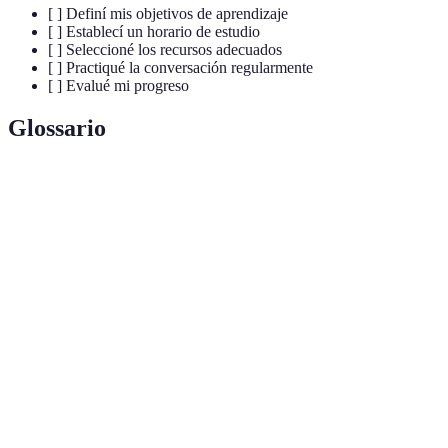
[ ] Definí mis objetivos de aprendizaje
[ ] Establecí un horario de estudio
[ ] Seleccioné los recursos adecuados
[ ] Practiqué la conversación regularmente
[ ] Evalué mi progreso
Glossario
Terme
Définition
Plan de
Un horario estructurado y recursos diseñados para
estudio
aprender un idioma de manera efectiva.
La práctica de hablar con alguien que fluye en el
Intercambio
idioma que deseas aprender mientras ellos aprenden
de idiomas
tu idioma.
Un proceso para medir y revisar el progreso
Evaluación
logrado en el aprendizaje.